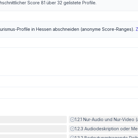
chschnittlicher Score
81
über
32
gelistete Profile.
urismus
-Profile in
Hessen
abschneiden (anonyme Score-Ranges).
Z
Erfüllt:
1.2.1
Nur-Audio und Nur-Video 
Erfüllt:
1.2.3
Audiodeskription oder Med
Erfüllt:
1.3.2
Bedeutungstragende Reih