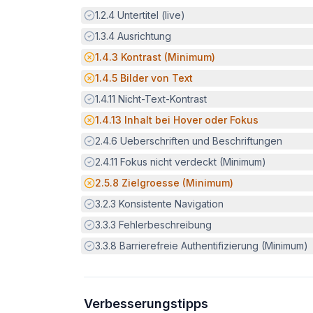
Erfüllt:
1.2.4
Untertitel (live)
Erfüllt:
1.3.4
Ausrichtung
Potenzielle Barriere:
1.4.3
Kontrast (Minimum)
Potenzielle Barriere:
1.4.5
Bilder von Text
Erfüllt:
1.4.11
Nicht-Text-Kontrast
Potenzielle Barriere:
1.4.13
Inhalt bei Hover oder Fokus
Erfüllt:
2.4.6
Ueberschriften und Beschriftungen
Erfüllt:
2.4.11
Fokus nicht verdeckt (Minimum)
Potenzielle Barriere:
2.5.8
Zielgroesse (Minimum)
Erfüllt:
3.2.3
Konsistente Navigation
Erfüllt:
3.3.3
Fehlerbeschreibung
Erfüllt:
3.3.8
Barrierefreie Authentifizierung (Minimum)
Verbesserungstipps