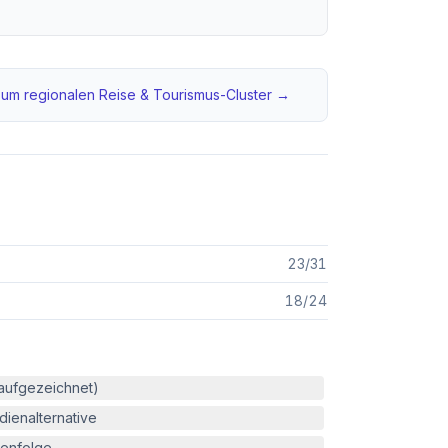
um regionalen
Reise & Tourismus
-Cluster →
23
/
31
18
/
24
(aufgezeichnet)
ienalternative
enfolge