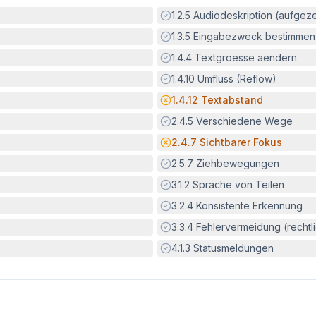
Erfüllt:
1.2.5
Audiodeskription (aufgez
Erfüllt:
1.3.5
Eingabezweck bestimmen
Erfüllt:
1.4.4
Textgroesse aendern
Erfüllt:
1.4.10
Umfluss (Reflow)
Potenzielle Barriere:
1.4.12
Textabstand
Erfüllt:
2.4.5
Verschiedene Wege
Potenzielle Barriere:
2.4.7
Sichtbarer Fokus
Erfüllt:
2.5.7
Ziehbewegungen
Erfüllt:
3.1.2
Sprache von Teilen
Erfüllt:
3.2.4
Konsistente Erkennung
Erfüllt:
3.3.4
Fehlervermeidung (rechtlic
Erfüllt:
4.1.3
Statusmeldungen