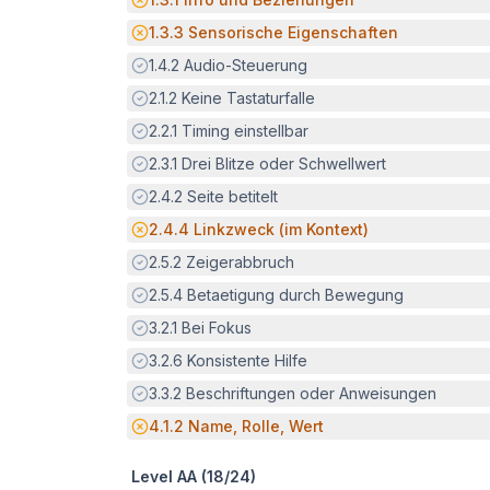
Potenzielle Barriere:
1.3.3
Sensorische Eigenschaften
Erfüllt:
1.4.2
Audio-Steuerung
Erfüllt:
2.1.2
Keine Tastaturfalle
Erfüllt:
2.2.1
Timing einstellbar
Erfüllt:
2.3.1
Drei Blitze oder Schwellwert
Erfüllt:
2.4.2
Seite betitelt
Potenzielle Barriere:
2.4.4
Linkzweck (im Kontext)
Erfüllt:
2.5.2
Zeigerabbruch
Erfüllt:
2.5.4
Betaetigung durch Bewegung
Erfüllt:
3.2.1
Bei Fokus
Erfüllt:
3.2.6
Konsistente Hilfe
Erfüllt:
3.3.2
Beschriftungen oder Anweisungen
Potenzielle Barriere:
4.1.2
Name, Rolle, Wert
Level AA (
18
/
24
)