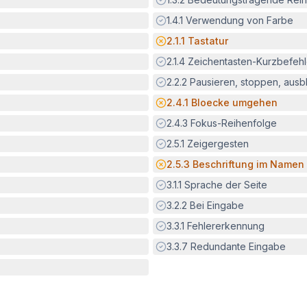
Erfüllt:
1.4.1
Verwendung von Farbe
Potenzielle Barriere:
2.1.1
Tastatur
Erfüllt:
2.1.4
Zeichentasten-Kurzbefeh
Erfüllt:
2.2.2
Pausieren, stoppen, aus
Potenzielle Barriere:
2.4.1
Bloecke umgehen
Erfüllt:
2.4.3
Fokus-Reihenfolge
Erfüllt:
2.5.1
Zeigergesten
Potenzielle Barriere:
2.5.3
Beschriftung im Namen
Erfüllt:
3.1.1
Sprache der Seite
Erfüllt:
3.2.2
Bei Eingabe
Erfüllt:
3.3.1
Fehlererkennung
Erfüllt:
3.3.7
Redundante Eingabe