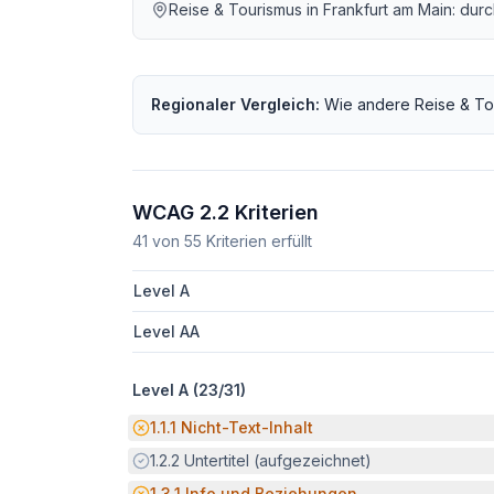
Reise & Tourismus
in
Frankfurt am Main
: dur
Regionaler Vergleich:
Wie andere
Reise & To
WCAG 2.2 Kriterien
41
von
55
Kriterien erfüllt
Level A
Level AA
Level A (
23
/
31
)
Potenzielle Barriere:
1.1.1
Nicht-Text-Inhalt
Erfüllt:
1.2.2
Untertitel (aufgezeichnet)
Potenzielle Barriere:
1.3.1
Info und Beziehungen