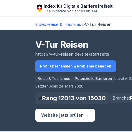
Zum Hauptinhalt springen
Index für Digitale Barrierefreiheit
Eine Initiative von
accessibleAI
Index
›
Reise & Tourismus
›
V-Tur Reisen
V-Tur Reisen
(öffnet in
https://v-tur-reisen.de/site/startseite
Profil übernehmen & Probleme beheben
Reise & Tourismus
Potenzielle Barrieren
Level A:
2
Score lädt
Letzter Scan:
24. März 2026
Rang
12013
von
15030
#
Branche:
Website jetzt prüfen →