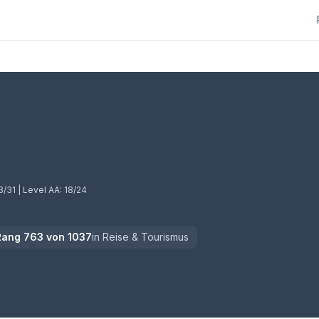
 neuem Tab)
3/31
| Level AA:
18/24
Rang
763
von
1037
in
Reise & Tourismus