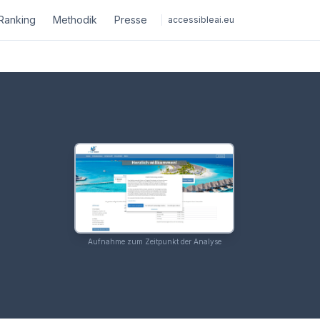
Ranking
Methodik
Presse
accessibleai.eu
Aufnahme zum Zeitpunkt der Analyse