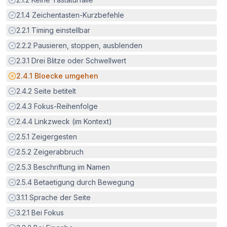
Erfüllt:
2.1.4
Zeichentasten-Kurzbefehle
Erfüllt:
2.2.1
Timing einstellbar
Erfüllt:
2.2.2
Pausieren, stoppen, ausblenden
Erfüllt:
2.3.1
Drei Blitze oder Schwellwert
Potenzielle Barriere:
2.4.1
Bloecke umgehen
Erfüllt:
2.4.2
Seite betitelt
Erfüllt:
2.4.3
Fokus-Reihenfolge
Erfüllt:
2.4.4
Linkzweck (im Kontext)
Erfüllt:
2.5.1
Zeigergesten
Erfüllt:
2.5.2
Zeigerabbruch
Erfüllt:
2.5.3
Beschriftung im Namen
Erfüllt:
2.5.4
Betaetigung durch Bewegung
Erfüllt:
3.1.1
Sprache der Seite
Erfüllt:
3.2.1
Bei Fokus