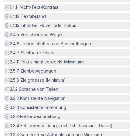
Erfüllt:
1.4.11
Nicht-Text-Kontrast
Erfüllt:
1.4.12
Textabstand
Erfüllt:
1.4.13
Inhalt bei Hover oder Fokus
Erfüllt:
2.4.5
Verschiedene Wege
Erfüllt:
2.4.6
Ueberschriften und Beschriftungen
Erfüllt:
2.4.7
Sichtbarer Fokus
Erfüllt:
2.4.11
Fokus nicht verdeckt (Minimum)
Erfüllt:
2.5.7
Ziehbewegungen
Erfüllt:
2.5.8
Zielgroesse (Minimum)
Erfüllt:
3.1.2
Sprache von Teilen
Erfüllt:
3.2.3
Konsistente Navigation
Erfüllt:
3.2.4
Konsistente Erkennung
Erfüllt:
3.3.3
Fehlerbeschreibung
Erfüllt:
3.3.4
Fehlervermeidung (rechtlich, finanziell, Daten)
Erfüllt:
3.3.8
Barrierefreie Authentifizierung (Minimum)