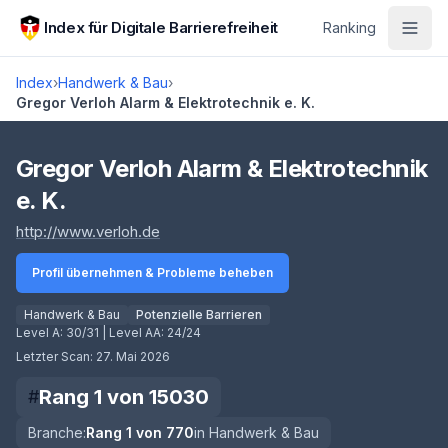
Zum Hauptinhalt springen
Index für Digitale Barrierefreiheit
Ranking
Index
›
Handwerk & Bau
›
Gregor Verloh Alarm & Elektrotechnik e. K.
Score lädt
Gregor Verloh Alarm & Elektrotechnik
e. K.
(öffnet in neuem Tab)
http://www.verloh.de
Profil übernehmen & Probleme beheben
Handwerk & Bau
Potenzielle Barrieren
Level A:
30/31
| Level AA:
24/24
Letzter Scan:
27. Mai 2026
Rang
1
von
15030
#
Branche:
Rang
1
von
770
in
Handwerk & Bau