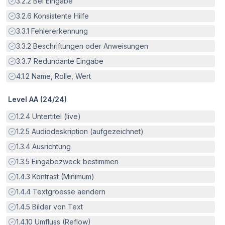
Erfüllt:
3.2.2
Bei Eingabe
Erfüllt:
3.2.6
Konsistente Hilfe
Erfüllt:
3.3.1
Fehlererkennung
Erfüllt:
3.3.2
Beschriftungen oder Anweisungen
Erfüllt:
3.3.7
Redundante Eingabe
Erfüllt:
4.1.2
Name, Rolle, Wert
Level AA (
24
/
24
)
Erfüllt:
1.2.4
Untertitel (live)
Erfüllt:
1.2.5
Audiodeskription (aufgezeichnet)
Erfüllt:
1.3.4
Ausrichtung
Erfüllt:
1.3.5
Eingabezweck bestimmen
Erfüllt:
1.4.3
Kontrast (Minimum)
Erfüllt:
1.4.4
Textgroesse aendern
Erfüllt:
1.4.5
Bilder von Text
Erfüllt:
1.4.10
Umfluss (Reflow)