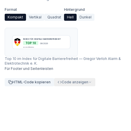
Format
Hintergrund
Kompakt
Vertikal
Quadrat
Hell
Dunkel
INDEX FÜR DIGITALE BARRIEREFREIHEIT
TOP 10
08/2026
accessibleai.eu
Top 10 im Index für Digitale Barrierefreiheit
—
Gregor Verloh Alarm &
Elektrotechnik e. K.
Für Footer und Seitenleisten
HTML-Code kopieren
Code anzeigen