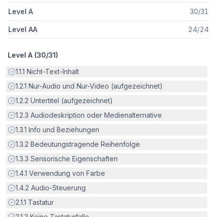
Level A
30
/
31
Level AA
24
/
24
Level A (
30
/
31
)
Erfüllt:
1.1.1
Nicht-Text-Inhalt
Erfüllt:
1.2.1
Nur-Audio und Nur-Video (aufgezeichnet)
Erfüllt:
1.2.2
Untertitel (aufgezeichnet)
Erfüllt:
1.2.3
Audiodeskription oder Medienalternative
Erfüllt:
1.3.1
Info und Beziehungen
Erfüllt:
1.3.2
Bedeutungstragende Reihenfolge
Erfüllt:
1.3.3
Sensorische Eigenschaften
Erfüllt:
1.4.1
Verwendung von Farbe
Erfüllt:
1.4.2
Audio-Steuerung
Erfüllt:
2.1.1
Tastatur
Erfüllt:
2.1.2
Keine Tastaturfalle