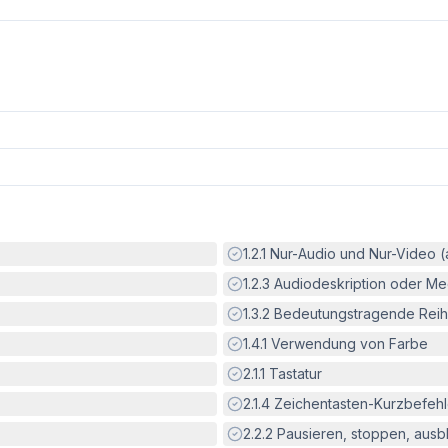
Erfüllt:
1.2.1
Nur-Audio und Nur-Video 
Erfüllt:
1.2.3
Audiodeskription oder Med
Erfüllt:
1.3.2
Bedeutungstragende Reih
Erfüllt:
1.4.1
Verwendung von Farbe
Erfüllt:
2.1.1
Tastatur
Erfüllt:
2.1.4
Zeichentasten-Kurzbefeh
Erfüllt:
2.2.2
Pausieren, stoppen, aus