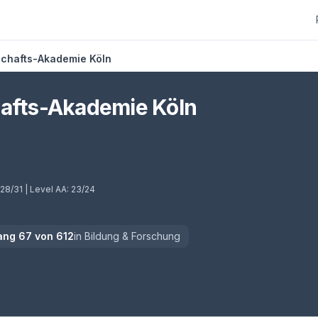
schafts-Akademie Köln
hafts-Akademie Köln
)
28/31
| Level AA:
23/24
ang
67
von
612
in
Bildung & Forschung