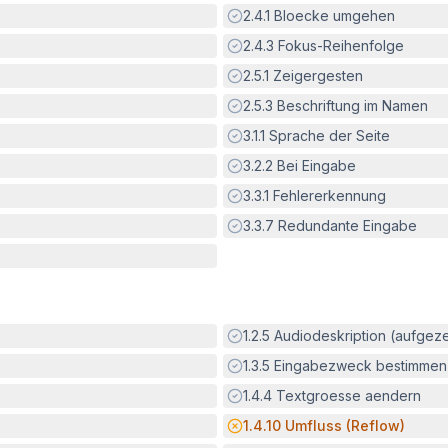
Erfüllt:
2.4.1
Bloecke umgehen
Erfüllt:
2.4.3
Fokus-Reihenfolge
Erfüllt:
2.5.1
Zeigergesten
Erfüllt:
2.5.3
Beschriftung im Namen
Erfüllt:
3.1.1
Sprache der Seite
Erfüllt:
3.2.2
Bei Eingabe
Erfüllt:
3.3.1
Fehlererkennung
Erfüllt:
3.3.7
Redundante Eingabe
Erfüllt:
1.2.5
Audiodeskription (aufgez
Erfüllt:
1.3.5
Eingabezweck bestimmen
Erfüllt:
1.4.4
Textgroesse aendern
Potenzielle Barriere:
1.4.10
Umfluss (Reflow)