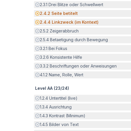
Erfüllt:
2.3.1
Drei Blitze oder Schwellwert
Potenzielle Barriere:
2.4.2
Seite betitelt
Potenzielle Barriere:
2.4.4
Linkzweck (im Kontext)
Erfüllt:
2.5.2
Zeigerabbruch
Erfüllt:
2.5.4
Betaetigung durch Bewegung
Erfüllt:
3.2.1
Bei Fokus
Erfüllt:
3.2.6
Konsistente Hilfe
Erfüllt:
3.3.2
Beschriftungen oder Anweisungen
Erfüllt:
4.1.2
Name, Rolle, Wert
Level AA (
23
/
24
)
Erfüllt:
1.2.4
Untertitel (live)
Erfüllt:
1.3.4
Ausrichtung
Erfüllt:
1.4.3
Kontrast (Minimum)
Erfüllt:
1.4.5
Bilder von Text