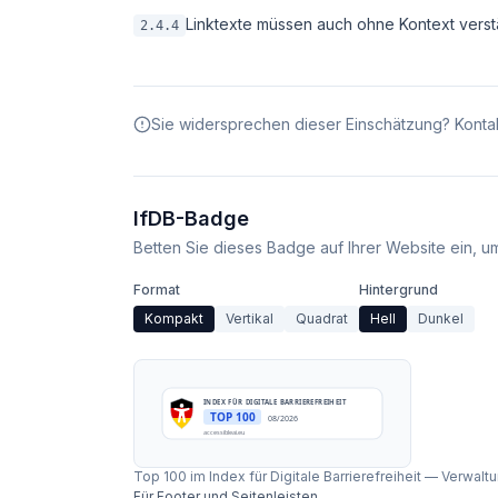
Linktexte müssen auch ohne Kontext verstä
2.4.4
Sie widersprechen dieser Einschätzung? Kontak
IfDB-Badge
Betten Sie dieses Badge auf Ihrer Website ein, um 
Format
Hintergrund
Kompakt
Vertikal
Quadrat
Hell
Dunkel
INDEX FÜR DIGITALE BARRIEREFREIHEIT
TOP 100
08/2026
accessibleai.eu
Top 100 im Index für Digitale Barrierefreiheit
—
Verwaltu
Für Footer und Seitenleisten