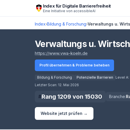
Zum Hauptinhalt springen
Index für Digitale Barrierefreiheit
Eine Initiative von
accessibleAI
Index
›
Bildung & Forschung
›
Verwaltungs u. Wirt
Verwaltungs u. Wirtsc
(öffnet in neuem Tab
https://www.vwa-koeln.de
Profil übernehmen & Probleme beheben
Bildung & Forschung
Potenzielle Barrieren
Level A:
Score lädt
Letzter Scan:
12. Mai 2026
Rang
1209
von
15030
#
Branche:
R
Website jetzt prüfen →