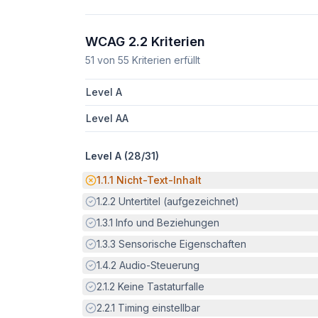
WCAG 2.2 Kriterien
51
von
55
Kriterien erfüllt
Level A
Level AA
Level A (
28
/
31
)
Potenzielle Barriere:
1.1.1
Nicht-Text-Inhalt
Erfüllt:
1.2.2
Untertitel (aufgezeichnet)
Erfüllt:
1.3.1
Info und Beziehungen
Erfüllt:
1.3.3
Sensorische Eigenschaften
Erfüllt:
1.4.2
Audio-Steuerung
Erfüllt:
2.1.2
Keine Tastaturfalle
Erfüllt:
2.2.1
Timing einstellbar