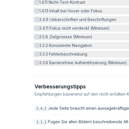
Erfüllt:
1.4.11
Nicht-Text-Kontrast
Erfüllt:
1.4.13
Inhalt bei Hover oder Fokus
Erfüllt:
2.4.6
Ueberschriften und Beschriftungen
Erfüllt:
2.4.11
Fokus nicht verdeckt (Minimum)
Erfüllt:
2.5.8
Zielgroesse (Minimum)
Erfüllt:
3.2.3
Konsistente Navigation
Erfüllt:
3.3.3
Fehlerbeschreibung
Erfüllt:
3.3.8
Barrierefreie Authentifizierung (Minimum)
Verbesserungstipps
Empfehlungen basierend auf den nicht-erfüllten K
Jede Seite braucht einen aussagekräftigen 
2.4.2
Fügen Sie allen Bildern beschreibende Alt-T
1.1.1