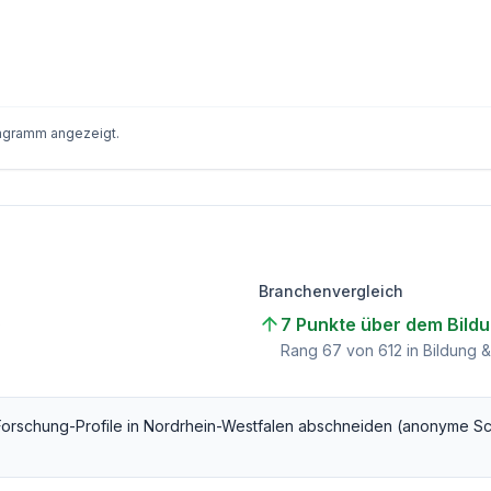
iagramm angezeigt.
Branchenvergleich
7 Punkte über dem Bild
)
Rang
67
von
612
in Bildung 
Forschung
-Profile in
Nordrhein-Westfalen
abschneiden (anonyme Sc