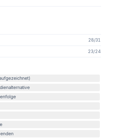
28
/
31
23
/
24
(aufgezeichnet)
ienalternative
enfolge
le
blenden