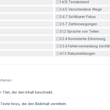
Erfüllt:
1.4.12
Textabstand
Erfüllt:
2.4.5
Verschiedene Wege
Erfüllt:
2.4.7
Sichtbarer Fokus
Erfüllt:
2.5.7
Ziehbewegungen
Erfüllt:
3.1.2
Sprache von Teilen
Erfüllt:
3.2.4
Konsistente Erkennung
Erfüllt:
3.3.4
Fehlervermeidung (rechtlic
Erfüllt:
4.1.3
Statusmeldungen
riterien
Titel, der den Inhalt beschreibt.
exte hinzu, die den Bildinhalt vermitteln.