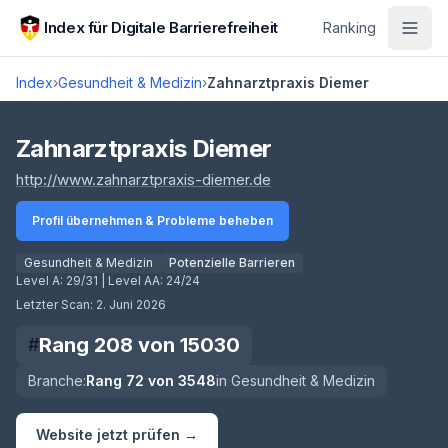
Zum Hauptinhalt springen
Index für Digitale Barrierefreiheit
Ranking
Index
›
Gesundheit & Medizin
›
Zahnarztpraxis Diemer
Score lädt
Zahnarztpraxis Diemer
(öffnet in neuem Tab)
http://www.zahnarztpraxis-diemer.de
Profil übernehmen & Probleme beheben
Gesundheit & Medizin
Potenzielle Barrieren
Level A:
29/31
| Level AA:
24/24
Letzter Scan:
2. Juni 2026
Rang
208
von
15030
#
Branche:
Rang
72
von
3548
in
Gesundheit & Medizin
Website jetzt prüfen →