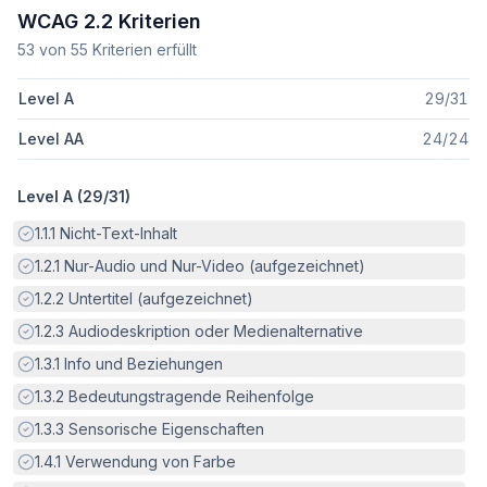
WCAG 2.2 Kriterien
53
von
55
Kriterien erfüllt
Level A
29
/
31
Level AA
24
/
24
Level A (
29
/
31
)
Erfüllt:
1.1.1
Nicht-Text-Inhalt
Erfüllt:
1.2.1
Nur-Audio und Nur-Video (aufgezeichnet)
Erfüllt:
1.2.2
Untertitel (aufgezeichnet)
Erfüllt:
1.2.3
Audiodeskription oder Medienalternative
Erfüllt:
1.3.1
Info und Beziehungen
Erfüllt:
1.3.2
Bedeutungstragende Reihenfolge
Erfüllt:
1.3.3
Sensorische Eigenschaften
Erfüllt:
1.4.1
Verwendung von Farbe