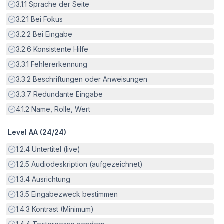
Erfüllt:
3.1.1
Sprache der Seite
Erfüllt:
3.2.1
Bei Fokus
Erfüllt:
3.2.2
Bei Eingabe
Erfüllt:
3.2.6
Konsistente Hilfe
Erfüllt:
3.3.1
Fehlererkennung
Erfüllt:
3.3.2
Beschriftungen oder Anweisungen
Erfüllt:
3.3.7
Redundante Eingabe
Erfüllt:
4.1.2
Name, Rolle, Wert
Level AA (
24
/
24
)
Erfüllt:
1.2.4
Untertitel (live)
Erfüllt:
1.2.5
Audiodeskription (aufgezeichnet)
Erfüllt:
1.3.4
Ausrichtung
Erfüllt:
1.3.5
Eingabezweck bestimmen
Erfüllt:
1.4.3
Kontrast (Minimum)
Erfüllt: