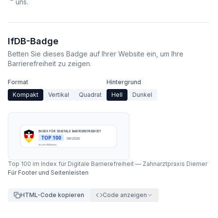
uns.
IfDB-Badge
Betten Sie dieses Badge auf Ihrer Website ein, um Ihre
Barrierefreiheit zu zeigen.
Format
Hintergrund
Kompakt
Vertikal
Quadrat
Hell
Dunkel
INDEX FÜR DIGITALE BARRIEREFREIHEIT
TOP 100
08/2026
accessibleai.eu
Top 100 im Index für Digitale Barrierefreiheit
—
Zahnarztpraxis Diemer
Für Footer und Seitenleisten
HTML-Code kopieren
Code anzeigen