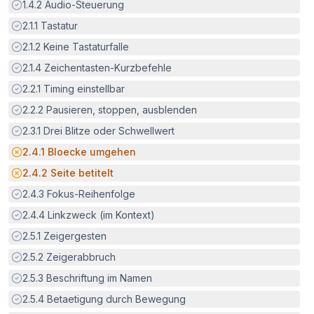
Erfüllt:
1.4.2
Audio-Steuerung
Erfüllt:
2.1.1
Tastatur
Erfüllt:
2.1.2
Keine Tastaturfalle
Erfüllt:
2.1.4
Zeichentasten-Kurzbefehle
Erfüllt:
2.2.1
Timing einstellbar
Erfüllt:
2.2.2
Pausieren, stoppen, ausblenden
Erfüllt:
2.3.1
Drei Blitze oder Schwellwert
Potenzielle Barriere:
2.4.1
Bloecke umgehen
Potenzielle Barriere:
2.4.2
Seite betitelt
Erfüllt:
2.4.3
Fokus-Reihenfolge
Erfüllt:
2.4.4
Linkzweck (im Kontext)
Erfüllt:
2.5.1
Zeigergesten
Erfüllt:
2.5.2
Zeigerabbruch
Erfüllt:
2.5.3
Beschriftung im Namen
Erfüllt:
2.5.4
Betaetigung durch Bewegung