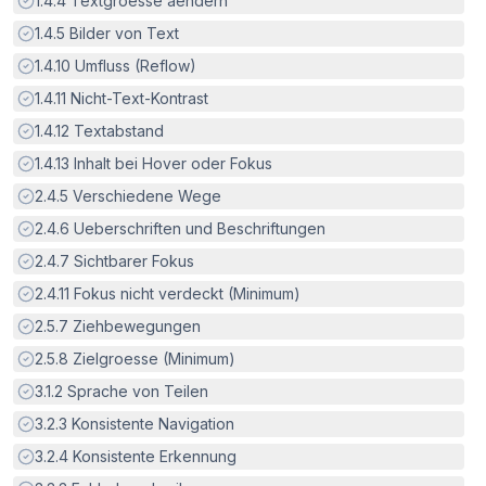
1.4.4
Textgroesse aendern
Erfüllt:
1.4.5
Bilder von Text
Erfüllt:
1.4.10
Umfluss (Reflow)
Erfüllt:
1.4.11
Nicht-Text-Kontrast
Erfüllt:
1.4.12
Textabstand
Erfüllt:
1.4.13
Inhalt bei Hover oder Fokus
Erfüllt:
2.4.5
Verschiedene Wege
Erfüllt:
2.4.6
Ueberschriften und Beschriftungen
Erfüllt:
2.4.7
Sichtbarer Fokus
Erfüllt:
2.4.11
Fokus nicht verdeckt (Minimum)
Erfüllt:
2.5.7
Ziehbewegungen
Erfüllt:
2.5.8
Zielgroesse (Minimum)
Erfüllt:
3.1.2
Sprache von Teilen
Erfüllt:
3.2.3
Konsistente Navigation
Erfüllt:
3.2.4
Konsistente Erkennung