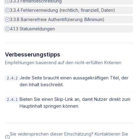
Erfüllt:
3.3.3
Fehlerbeschreibung
Erfüllt:
3.3.4
Fehlervermeidung (rechtlich, finanziell, Daten)
Erfüllt:
3.3.8
Barrierefreie Authentifizierung (Minimum)
Erfüllt:
4.1.3
Statusmeldungen
Verbesserungstipps
Empfehlungen basierend auf den nicht-erfüllten Kriterien
Jede Seite braucht einen aussagekräftigen Titel, der
2.4.2
den Inhalt beschreibt.
Bieten Sie einen Skip-Link an, damit Nutzer direkt zum
2.4.1
Hauptinhalt springen können.
Sie widersprechen dieser Einschätzung? Kontaktieren Sie