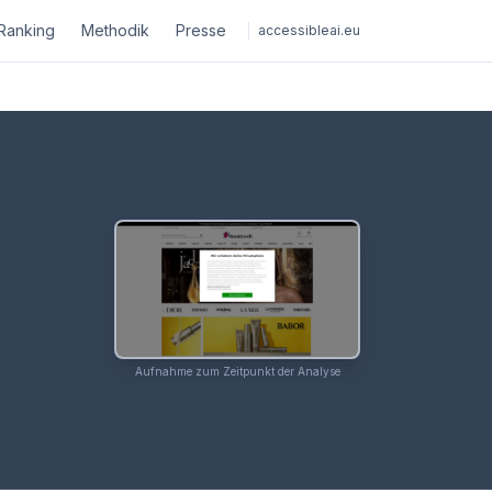
Ranking
Methodik
Presse
accessibleai.eu
Aufnahme zum Zeitpunkt der Analyse