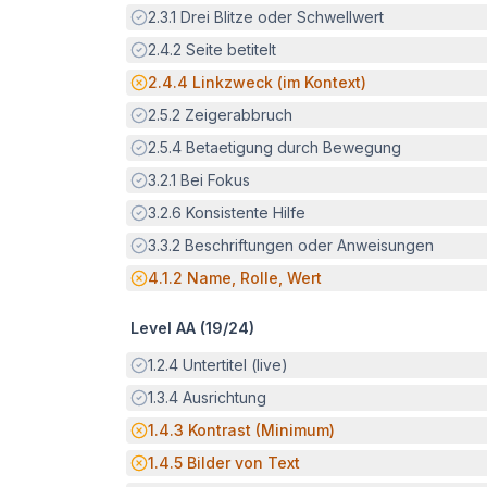
Erfüllt:
2.3.1
Drei Blitze oder Schwellwert
Erfüllt:
2.4.2
Seite betitelt
Potenzielle Barriere:
2.4.4
Linkzweck (im Kontext)
Erfüllt:
2.5.2
Zeigerabbruch
Erfüllt:
2.5.4
Betaetigung durch Bewegung
Erfüllt:
3.2.1
Bei Fokus
Erfüllt:
3.2.6
Konsistente Hilfe
Erfüllt:
3.3.2
Beschriftungen oder Anweisungen
Potenzielle Barriere:
4.1.2
Name, Rolle, Wert
Level AA (
19
/
24
)
Erfüllt:
1.2.4
Untertitel (live)
Erfüllt:
1.3.4
Ausrichtung
Potenzielle Barriere:
1.4.3
Kontrast (Minimum)
Potenzielle Barriere:
1.4.5
Bilder von Text