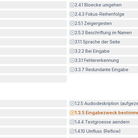
Erfüllt:
2.4.1
Bloecke umgehen
Erfüllt:
2.4.3
Fokus-Reihenfolge
Erfüllt:
2.5.1
Zeigergesten
Erfüllt:
2.5.3
Beschriftung im Namen
Erfüllt:
3.1.1
Sprache der Seite
Erfüllt:
3.2.2
Bei Eingabe
Erfüllt:
3.3.1
Fehlererkennung
Erfüllt:
3.3.7
Redundante Eingabe
Erfüllt:
1.2.5
Audiodeskription (aufgez
Potenzielle Barriere:
1.3.5
Eingabezweck bestimm
Erfüllt:
1.4.4
Textgroesse aendern
Erfüllt:
1.4.10
Umfluss (Reflow)