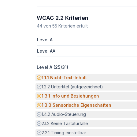
WCAG 2.2 Kriterien
44
von
55
Kriterien erfüllt
Level A
Level AA
Level A (
25
/
31
)
Potenzielle Barriere:
1.1.1
Nicht-Text-Inhalt
Erfüllt:
1.2.2
Untertitel (aufgezeichnet)
Potenzielle Barriere:
1.3.1
Info und Beziehungen
Potenzielle Barriere:
1.3.3
Sensorische Eigenschaften
Erfüllt:
1.4.2
Audio-Steuerung
Erfüllt:
2.1.2
Keine Tastaturfalle
Erfüllt:
2.2.1
Timing einstellbar