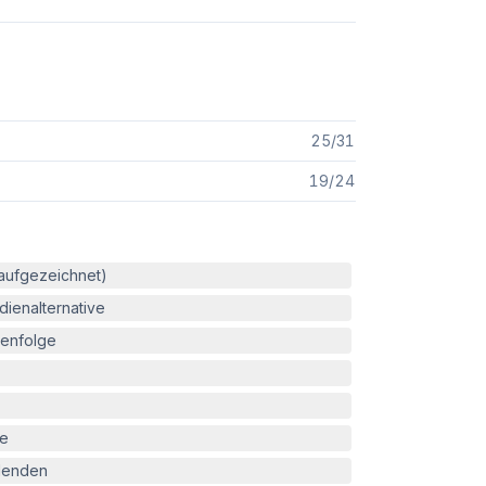
25
/
31
19
/
24
(aufgezeichnet)
ienalternative
enfolge
le
blenden