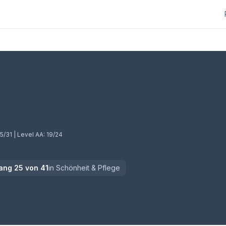
)
5/31
| Level AA:
19/24
ang
25
von
41
in
Schönheit & Pflege