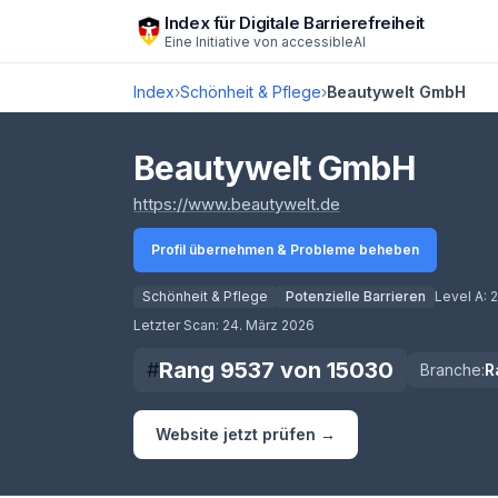
Zum Hauptinhalt springen
Index für Digitale Barrierefreiheit
Eine Initiative von
accessibleAI
Index
›
Schönheit & Pflege
›
Beautywelt GmbH
Beautywelt GmbH
(öffnet in neuem Tab
https://www.beautywelt.de
Profil übernehmen & Probleme beheben
Schönheit & Pflege
Potenzielle Barrieren
Level A:
2
Score lädt
Letzter Scan:
24. März 2026
Rang
9537
von
15030
#
Branche:
R
Website jetzt prüfen →