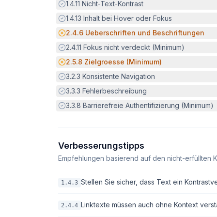
Erfüllt:
1.4.11
Nicht-Text-Kontrast
Erfüllt:
1.4.13
Inhalt bei Hover oder Fokus
Potenzielle Barriere:
2.4.6
Ueberschriften und Beschriftungen
Erfüllt:
2.4.11
Fokus nicht verdeckt (Minimum)
Potenzielle Barriere:
2.5.8
Zielgroesse (Minimum)
Erfüllt:
3.2.3
Konsistente Navigation
Erfüllt:
3.3.3
Fehlerbeschreibung
Erfüllt:
3.3.8
Barrierefreie Authentifizierung (Minimum)
Verbesserungstipps
Empfehlungen basierend auf den nicht-erfüllten K
Stellen Sie sicher, dass Text ein Kontrastv
1.4.3
Linktexte müssen auch ohne Kontext verstä
2.4.4