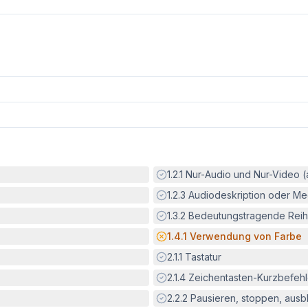
Erfüllt:
1.2.1
Nur-Audio und Nur-Video 
Erfüllt:
1.2.3
Audiodeskription oder Med
Erfüllt:
1.3.2
Bedeutungstragende Reih
Potenzielle Barriere:
1.4.1
Verwendung von Farbe
Erfüllt:
2.1.1
Tastatur
Erfüllt:
2.1.4
Zeichentasten-Kurzbefeh
Erfüllt:
2.2.2
Pausieren, stoppen, aus