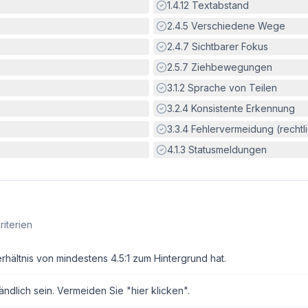
Erfüllt:
1.4.12
Textabstand
Erfüllt:
2.4.5
Verschiedene Wege
Erfüllt:
2.4.7
Sichtbarer Fokus
Erfüllt:
2.5.7
Ziehbewegungen
Erfüllt:
3.1.2
Sprache von Teilen
Erfüllt:
3.2.4
Konsistente Erkennung
Erfüllt:
3.3.4
Fehlervermeidung (rechtlic
Erfüllt:
4.1.3
Statusmeldungen
riterien
erhältnis von mindestens 4.5:1 zum Hintergrund hat.
ndlich sein. Vermeiden Sie "hier klicken".