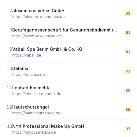
7
alexmo cosmetics GmbH
93
https://alexmo-cosmetics.de
8
Berufsgenossenschaft für Gesundheitsdienst und Wohlfahrtspflege (BGW)
91
https://www.bgw-online.de
9
Vabali Spa Berlin GmbH & Co. KG
91
https://vabali.de
10
Delamar
91
https://delamar.de
11
Lenhart Kosmetik
89
https://lenhart-kosmetik.de
12
Hautschutzengel
89
https://hautschutzengel.de
13
NYX Professional Make Up GmbH
87
https://nyxcosmetics.de