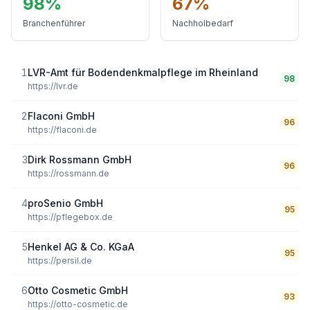
98
%
67
%
Branchenführer
Nachholbedarf
1
LVR-Amt für Bodendenkmalpflege im Rheinland
98
https://lvr.de
2
Flaconi GmbH
96
https://flaconi.de
3
Dirk Rossmann GmbH
96
https://rossmann.de
4
proSenio GmbH
95
https://pflegebox.de
5
Henkel AG & Co. KGaA
95
https://persil.de
6
Otto Cosmetic GmbH
93
https://otto-cosmetic.de