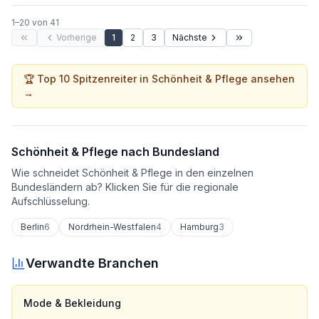
1
–
20
von
41
Vorherige
1
2
3
Nächste
🏆 Top 10 Spitzenreiter in
Schönheit & Pflege
ansehen
→
Schönheit & Pflege
nach Bundesland
Wie schneidet
Schönheit & Pflege
in den einzelnen
Bundesländern ab? Klicken Sie für die regionale
Aufschlüsselung.
Berlin
6
Nordrhein-Westfalen
4
Hamburg
3
Verwandte Branchen
Mode & Bekleidung