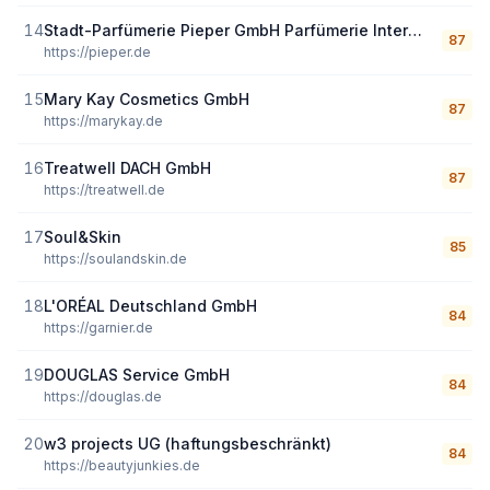
14
Stadt-Parfümerie Pieper GmbH Parfümerie International
87
https://pieper.de
15
Mary Kay Cosmetics GmbH
87
https://marykay.de
16
Treatwell DACH GmbH
87
https://treatwell.de
17
Soul&Skin
85
https://soulandskin.de
18
L'ORÉAL Deutschland GmbH
84
https://garnier.de
19
DOUGLAS Service GmbH
84
https://douglas.de
20
w3 projects UG (haftungsbeschränkt)
84
https://beautyjunkies.de