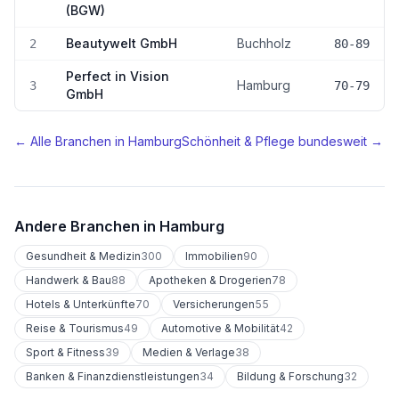
(BGW)
Beautywelt GmbH
Buchholz
2
80-89
Perfect in Vision
Hamburg
3
70-79
GmbH
← Alle Branchen in
Hamburg
Schönheit & Pflege
bundesweit →
Andere Branchen in
Hamburg
Gesundheit & Medizin
300
Immobilien
90
Handwerk & Bau
88
Apotheken & Drogerien
78
Hotels & Unterkünfte
70
Versicherungen
55
Reise & Tourismus
49
Automotive & Mobilität
42
Sport & Fitness
39
Medien & Verlage
38
Banken & Finanzdienstleistungen
34
Bildung & Forschung
32