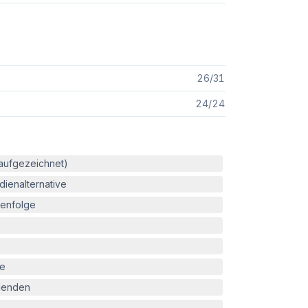
26
/
31
24
/
24
(aufgezeichnet)
ienalternative
enfolge
le
blenden