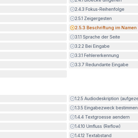
Erfüllt:
2.4.3
Fokus-Reihenfolge
Erfüllt:
2.5.1
Zeigergesten
Potenzielle Barriere:
2.5.3
Beschriftung im Namen
Erfüllt:
3.1.1
Sprache der Seite
Erfüllt:
3.2.2
Bei Eingabe
Erfüllt:
3.3.1
Fehlererkennung
Erfüllt:
3.3.7
Redundante Eingabe
Erfüllt:
1.2.5
Audiodeskription (aufgez
Erfüllt:
1.3.5
Eingabezweck bestimmen
Erfüllt:
1.4.4
Textgroesse aendern
Erfüllt:
1.4.10
Umfluss (Reflow)
Erfüllt:
1.4.12
Textabstand