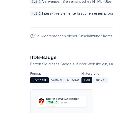
Verwenden Sie semantisches HTML (Überschri
1.3.1
Interaktive Elemente brauchen einen pro
4.1.2
Sie widersprechen dieser Einschätzung? Kontak
IfDB-Badge
Betten Sie dieses Badge auf Ihrer Website ein, um 
Format
Hintergrund
Kompakt
Vertikal
Quadrat
Hell
Dunkel
INDEX FÜR DIGITALE BARRIEREFREIHEIT
TOP 10
08/2026
accessibleai.eu