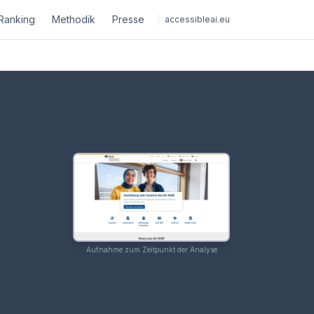
Ranking
Methodik
Presse
accessibleai.eu
Aufnahme zum Zeitpunkt der Analyse