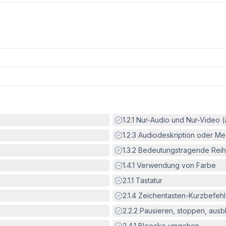
Erfüllt:
1.2.1
Nur-Audio und Nur-Video 
Erfüllt:
1.2.3
Audiodeskription oder Med
Erfüllt:
1.3.2
Bedeutungstragende Reih
Erfüllt:
1.4.1
Verwendung von Farbe
Erfüllt:
2.1.1
Tastatur
Erfüllt:
2.1.4
Zeichentasten-Kurzbefeh
Erfüllt:
2.2.2
Pausieren, stoppen, aus
Erfüllt:
2.4.1
Bloecke umgehen