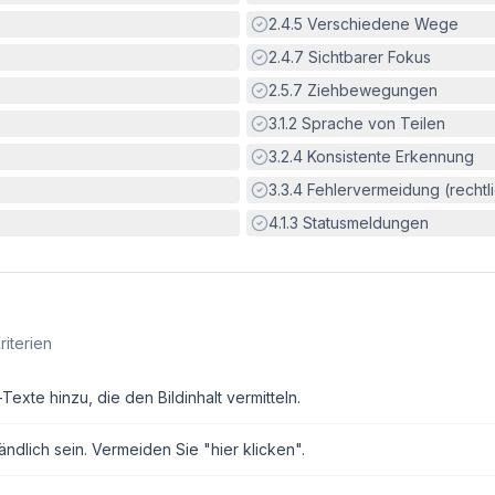
Erfüllt:
2.4.5
Verschiedene Wege
Erfüllt:
2.4.7
Sichtbarer Fokus
Erfüllt:
2.5.7
Ziehbewegungen
Erfüllt:
3.1.2
Sprache von Teilen
Erfüllt:
3.2.4
Konsistente Erkennung
Erfüllt:
3.3.4
Fehlervermeidung (rechtlic
Erfüllt:
4.1.3
Statusmeldungen
riterien
exte hinzu, die den Bildinhalt vermitteln.
ndlich sein. Vermeiden Sie "hier klicken".