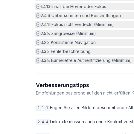
Erfüllt:
1.4.13
Inhalt bei Hover oder Fokus
Erfüllt:
2.4.6
Ueberschriften und Beschriftungen
Erfüllt:
2.4.11
Fokus nicht verdeckt (Minimum)
Erfüllt:
2.5.8
Zielgroesse (Minimum)
Erfüllt:
3.2.3
Konsistente Navigation
Erfüllt:
3.3.3
Fehlerbeschreibung
Erfüllt:
3.3.8
Barrierefreie Authentifizierung (Minimum)
Verbesserungstipps
Empfehlungen basierend auf den nicht-erfüllten K
Fügen Sie allen Bildern beschreibende Alt-T
1.1.1
Linktexte müssen auch ohne Kontext verstä
2.4.4