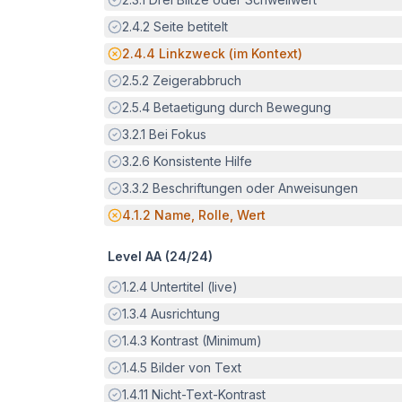
Erfüllt:
2.4.2
Seite betitelt
Potenzielle Barriere:
2.4.4
Linkzweck (im Kontext)
Erfüllt:
2.5.2
Zeigerabbruch
Erfüllt:
2.5.4
Betaetigung durch Bewegung
Erfüllt:
3.2.1
Bei Fokus
Erfüllt:
3.2.6
Konsistente Hilfe
Erfüllt:
3.3.2
Beschriftungen oder Anweisungen
Potenzielle Barriere:
4.1.2
Name, Rolle, Wert
Level AA (
24
/
24
)
Erfüllt:
1.2.4
Untertitel (live)
Erfüllt:
1.3.4
Ausrichtung
Erfüllt:
1.4.3
Kontrast (Minimum)
Erfüllt:
1.4.5
Bilder von Text
Erfüllt:
1.4.11
Nicht-Text-Kontrast