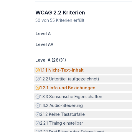
WCAG 2.2 Kriterien
50
von
55
Kriterien erfüllt
Level A
Level AA
Level A (
26
/
31
)
Potenzielle Barriere:
1.1.1
Nicht-Text-Inhalt
Erfüllt:
1.2.2
Untertitel (aufgezeichnet)
Potenzielle Barriere:
1.3.1
Info und Beziehungen
Erfüllt:
1.3.3
Sensorische Eigenschaften
Erfüllt:
1.4.2
Audio-Steuerung
Erfüllt:
2.1.2
Keine Tastaturfalle
Erfüllt:
2.2.1
Timing einstellbar
Erfüllt:
2.3.1
Drei Blitze oder Schwellwert