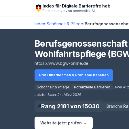
Zum Hauptinhalt springen
Index für Digitale Barrierefreiheit
Eine Initiative von
accessibleAI
Index
›
Schönheit & Pflege
›
Berufsgenossenschaf
Berufsgenossenschaft 
Wohlfahrtspflege (BG
(öffnet in neuem Ta
https://www.bgw-online.de
Profil übernehmen & Probleme beheben
Score lädt
Schönheit & Pflege
Potenzielle Barrieren
Level A:
2
Letzter Scan:
24. März 2026
Rang
2181
von
15030
#
Branche:
Ra
Website jetzt prüfen →