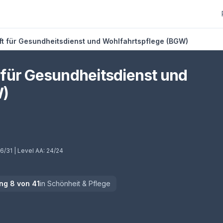
t für Gesundheitsdienst und Wohlfahrtspflege (BGW)
für Gesundheitsdienst und
W)
b)
6/31
| Level AA:
24/24
ng
8
von
41
in
Schönheit & Pflege