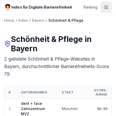
Zum Hauptinhalt springen
Index für Digitale Barrierefreiheit
Ranking
Home
Index
Bayern
Schönheit & Pflege
Schönheit & Pflege
in
Bayern
2 gelistete Schönheit & Pflege-Websites in
Bayern, durchschnittlicher Barrierefreiheits-Score
79.
SCORE-
#
UNTERNEHMEN
STADT
RANGE
Ranking:
Schönheit & Pflege
in
Bayern
dent + face
Zahnzentrum
München
1
80-89
MVZ