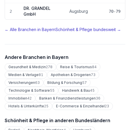
DR. GRANDEL
Augsburg
2
70-79
GmbH
← Alle Branchen in
Bayern
Schönheit & Pflege
bundesweit →
Andere Branchen in
Bayern
Gesundheit & Medizin
278
Reise & Tourismus
84
Medien & Verlage
81
Apotheken & Drogerien
73
Versicherungen
63
Bildung & Forschung
57
Technologie & Software
55
Handwerk & Bau
45
Immobilien
42
Banken & Finanzdienstleistungen
36
Hotels & Unterkünfte
25
E-Commerce & Einzelhandel
23
Schönheit & Pflege
in anderen Bundesländern