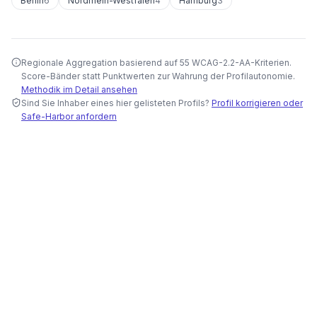
Berlin
6
Nordrhein-Westfalen
4
Hamburg
3
Regionale Aggregation basierend auf 55 WCAG-2.2-AA-Kriterien.
Score-Bänder statt Punktwerten zur Wahrung der Profilautonomie.
Methodik im Detail ansehen
Sind Sie Inhaber eines hier gelisteten Profils?
Profil korrigieren oder
Safe-Harbor anfordern