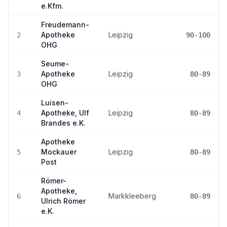
e.Kfm.
Freudemann-
Apotheke
Leipzig
2
90-100
OHG
Seume-
Apotheke
Leipzig
3
80-89
OHG
Luisen-
Apotheke, Ulf
Leipzig
4
80-89
Brandes e.K.
Apotheke
Mockauer
Leipzig
5
80-89
Post
Römer-
Apotheke,
Markkleeberg
6
80-89
Ulrich Römer
e.K.