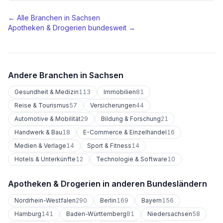
← Alle Branchen in
Sachsen
Apotheken & Drogerien
bundesweit →
Andere Branchen in
Sachsen
Gesundheit & Medizin
113
Immobilien
81
Reise & Tourismus
57
Versicherungen
44
Automotive & Mobilität
29
Bildung & Forschung
21
Handwerk & Bau
18
E-Commerce & Einzelhandel
16
Medien & Verlage
14
Sport & Fitness
14
Hotels & Unterkünfte
12
Technologie & Software
10
Apotheken & Drogerien
in anderen Bundesländern
Nordrhein-Westfalen
290
Berlin
169
Bayern
156
Hamburg
141
Baden-Württemberg
81
Niedersachsen
58