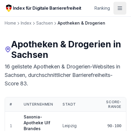
Zum Hauptinhalt springen
Index für Digitale Barrierefreiheit
Ranking
Home
Index
Sachsen
Apotheken & Drogerien
Apotheken & Drogerien
in
Sachsen
16 gelistete Apotheken & Drogerien-Websites in
Sachsen, durchschnittlicher Barrierefreiheits-
Score 83.
SCORE-
#
UNTERNEHMEN
STADT
RANGE
Ranking:
Apotheken & Drogerien
in
Sachsen
Saxonia-
Apotheke Ulf
Leipzig
1
90-100
Brandes