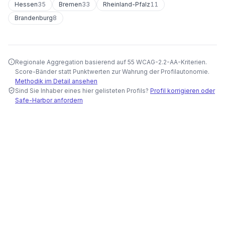
Hessen
35
Bremen
33
Rheinland-Pfalz
11
Brandenburg
8
Regionale Aggregation basierend auf 55 WCAG-2.2-AA-Kriterien.
Score-Bänder statt Punktwerten zur Wahrung der Profilautonomie.
Methodik im Detail ansehen
Sind Sie Inhaber eines hier gelisteten Profils?
Profil korrigieren oder
Safe-Harbor anfordern