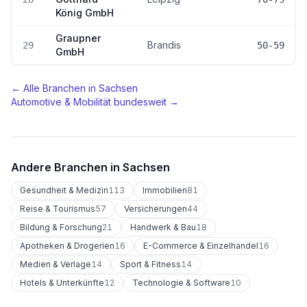
König GmbH
Graupner
Brandis
29
50-59
GmbH
← Alle Branchen in
Sachsen
Automotive & Mobilität
bundesweit →
Andere Branchen in
Sachsen
Gesundheit & Medizin
113
Immobilien
81
Reise & Tourismus
57
Versicherungen
44
Bildung & Forschung
21
Handwerk & Bau
18
Apotheken & Drogerien
16
E-Commerce & Einzelhandel
16
Medien & Verlage
14
Sport & Fitness
14
Hotels & Unterkünfte
12
Technologie & Software
10