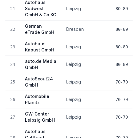
Autohaus
Südwest
Leipzig
21
80-89
GmbH & Co KG
German
Dresden
22
80-89
eTrade GmbH
Autohaus
Leipzig
23
80-89
Kapust GmbH
auto.de Media
Leipzig
24
80-89
GmbH
AutoScout24
Leipzig
25
70-79
GmbH
Automobile
Leipzig
26
70-79
Plänitz
GW-Center
Leipzig
27
70-79
Leipzig GmbH
Autohaus
Gotthard
Leipzig
28
70-79