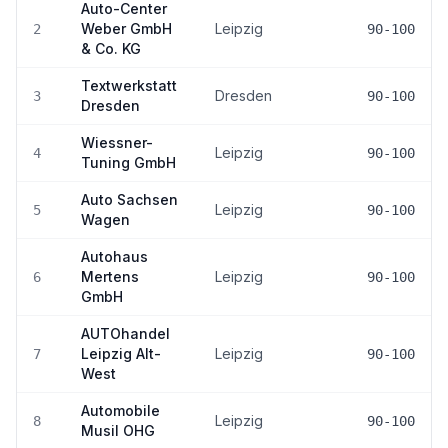
Auto-Center
Weber GmbH
Leipzig
2
90-100
& Co. KG
Textwerkstatt
Dresden
3
90-100
Dresden
Wiessner-
Leipzig
4
90-100
Tuning GmbH
Auto Sachsen
Leipzig
5
90-100
Wagen
Autohaus
Mertens
Leipzig
6
90-100
GmbH
AUTOhandel
Leipzig Alt-
Leipzig
7
90-100
West
Automobile
Leipzig
8
90-100
Musil OHG