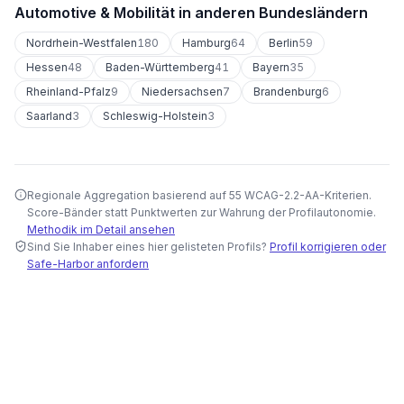
Automotive & Mobilität
in anderen Bundesländern
Nordrhein-Westfalen
180
Hamburg
64
Berlin
59
Hessen
48
Baden-Württemberg
41
Bayern
35
Rheinland-Pfalz
9
Niedersachsen
7
Brandenburg
6
Saarland
3
Schleswig-Holstein
3
Regionale Aggregation basierend auf 55 WCAG-2.2-AA-Kriterien.
Score-Bänder statt Punktwerten zur Wahrung der Profilautonomie.
Methodik im Detail ansehen
Sind Sie Inhaber eines hier gelisteten Profils?
Profil korrigieren oder
Safe-Harbor anfordern