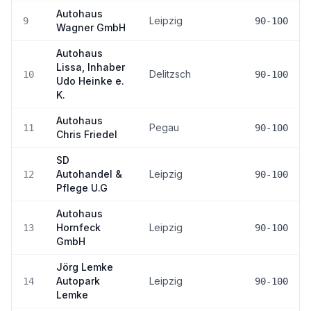
Autohaus
Leipzig
9
90-100
Wagner GmbH
Autohaus
Lissa, Inhaber
Delitzsch
10
90-100
Udo Heinke e.
K.
Autohaus
Pegau
11
90-100
Chris Friedel
SD
Autohandel &
Leipzig
12
90-100
Pflege U.G
Autohaus
Hornfeck
Leipzig
13
90-100
GmbH
Jörg Lemke
Autopark
Leipzig
14
90-100
Lemke