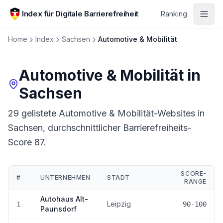
Zum Hauptinhalt springen
Index für Digitale Barrierefreiheit
Ranking
Home
Index
Sachsen
Automotive & Mobilität
Automotive & Mobilität
in
Sachsen
29 gelistete Automotive & Mobilität-Websites in
Sachsen, durchschnittlicher Barrierefreiheits-
Score 87.
SCORE-
#
UNTERNEHMEN
STADT
RANGE
Ranking:
Automotive & Mobilität
in
Sachsen
Autohaus Alt-
Leipzig
1
90-100
Paunsdorf