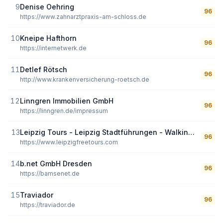
9
Denise Oehring
96
https://www.zahnarztpraxis-am-schloss.de
10
Kneipe Hafthorn
96
https://internetwerk.de
11
Detlef Rötsch
96
http://www.krankenversicherung-roetsch.de
12
Linngren Immobilien GmbH
96
https://linngren.de/impressum
13
Leipzig Tours - Leipzig Stadtführungen - Walking Tours
96
https://www.leipzigfreetours.com
14
b.net GmbH Dresden
96
https://bamsenet.de
15
Traviador
96
https://traviador.de