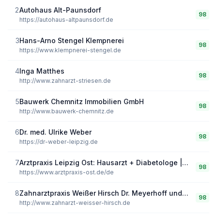
2
Autohaus Alt-Paunsdorf
98
https://autohaus-altpaunsdorf.de
3
Hans-Arno Stengel Klempnerei
98
https://www.klempnerei-stengel.de
4
Inga Matthes
98
http://www.zahnarzt-striesen.de
5
Bauwerk Chemnitz Immobilien GmbH
98
http://www.bauwerk-chemnitz.de
6
Dr. med. Ulrike Weber
98
https://dr-weber-leipzig.de
7
Arztpraxis Leipzig Ost: Hausarzt + Diabetologe | Dr.Otte & Buchmann
98
https://www.arztpraxis-ost.de/de
8
Zahnarztpraxis Weißer Hirsch Dr. Meyerhoff und Kollegen, Praxis für Implantologie und Endondontie
98
http://www.zahnarzt-weisser-hirsch.de