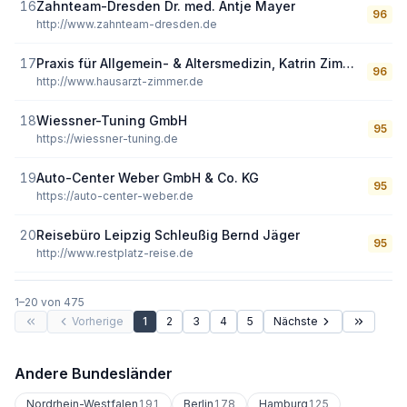
16
Zahnteam-Dresden Dr. med. Antje Mayer
96
http://www.zahnteam-dresden.de
17
Praxis für Allgemein- & Altersmedizin, Katrin Zimmer
96
http://www.hausarzt-zimmer.de
18
Wiessner-Tuning GmbH
95
https://wiessner-tuning.de
19
Auto-Center Weber GmbH & Co. KG
95
https://auto-center-weber.de
20
Reisebüro Leipzig Schleußig Bernd Jäger
95
http://www.restplatz-reise.de
1
–
20
von
475
Vorherige
1
2
3
4
5
Nächste
Andere Bundesländer
Nordrhein-Westfalen
191
Berlin
178
Hamburg
125