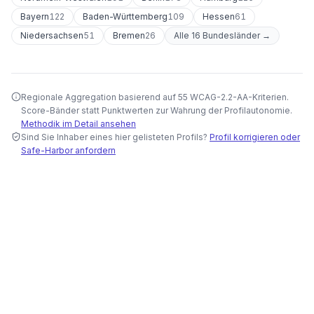
Bayern
122
Baden-Württemberg
109
Hessen
61
Niedersachsen
51
Bremen
26
Alle 16 Bundesländer →
Regionale Aggregation basierend auf 55 WCAG-2.2-AA-Kriterien.
Score-Bänder statt Punktwerten zur Wahrung der Profilautonomie.
Methodik im Detail ansehen
Sind Sie Inhaber eines hier gelisteten Profils?
Profil korrigieren oder
Safe-Harbor anfordern