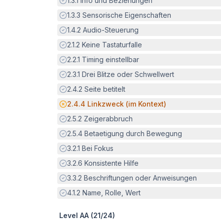
1.3.1
Info und Beziehungen
Erfüllt:
1.3.3
Sensorische Eigenschaften
Erfüllt:
1.4.2
Audio-Steuerung
Erfüllt:
2.1.2
Keine Tastaturfalle
Erfüllt:
2.2.1
Timing einstellbar
Erfüllt:
2.3.1
Drei Blitze oder Schwellwert
Erfüllt:
2.4.2
Seite betitelt
Potenzielle Barriere:
2.4.4
Linkzweck (im Kontext)
Erfüllt:
2.5.2
Zeigerabbruch
Erfüllt:
2.5.4
Betaetigung durch Bewegung
Erfüllt:
3.2.1
Bei Fokus
Erfüllt:
3.2.6
Konsistente Hilfe
Erfüllt:
3.3.2
Beschriftungen oder Anweisungen
Erfüllt:
4.1.2
Name, Rolle, Wert
Level AA (
21
/
24
)