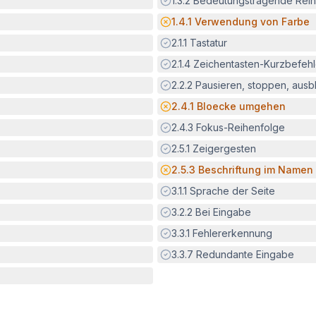
1.3.2
Bedeutungstragende Reih
Potenzielle Barriere:
1.4.1
Verwendung von Farbe
Erfüllt:
2.1.1
Tastatur
Erfüllt:
2.1.4
Zeichentasten-Kurzbefeh
Erfüllt:
2.2.2
Pausieren, stoppen, aus
Potenzielle Barriere:
2.4.1
Bloecke umgehen
Erfüllt:
2.4.3
Fokus-Reihenfolge
Erfüllt:
2.5.1
Zeigergesten
Potenzielle Barriere:
2.5.3
Beschriftung im Namen
Erfüllt:
3.1.1
Sprache der Seite
Erfüllt:
3.2.2
Bei Eingabe
Erfüllt:
3.3.1
Fehlererkennung
Erfüllt:
3.3.7
Redundante Eingabe