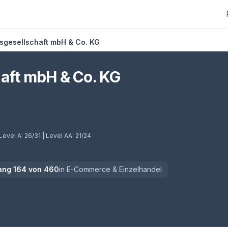
sgesellschaft mbH & Co. KG
aft mbH & Co. KG
Level A:
26/31
| Level AA:
21/24
ang
164
von
460
in
E-Commerce & Einzelhandel