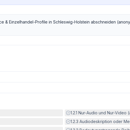
e & Einzelhandel
-Profile in
Schleswig-Holstein
abschneiden (anony
Erfüllt:
1.2.1
Nur-Audio und Nur-Video 
Erfüllt:
1.2.3
Audiodeskription oder Med
Erfüllt: