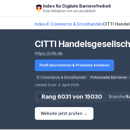
Zum Hauptinhalt springen
Index für Digitale Barrierefreiheit
Eine Initiative von
accessibleAI
Index
›
E-Commerce & Einzelhandel
›
CITTI Handel
CITTI Handelsgesellsch
(öffnet in neuem Tab)
https://citti.de
Profil übernehmen & Probleme beheben
E-Commerce & Einzelhandel
Potenzielle Barrieren
Score lädt
Letzter Scan:
3. April 2026
Rang
6031
von
15030
#
Branche:
R
Website jetzt prüfen →