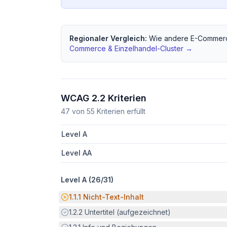
Regionaler Vergleich:
Wie andere
E-Commerc
Commerce & Einzelhandel
-Cluster →
WCAG 2.2 Kriterien
47
von
55
Kriterien erfüllt
Level A
Level AA
Level A (
26
/
31
)
Potenzielle Barriere:
1.1.1
Nicht-Text-Inhalt
Erfüllt:
1.2.2
Untertitel (aufgezeichnet)
Erfüllt: