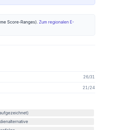
me Score-Ranges).
Zum regionalen
E-
26
/
31
21
/
24
(aufgezeichnet)
ienalternative