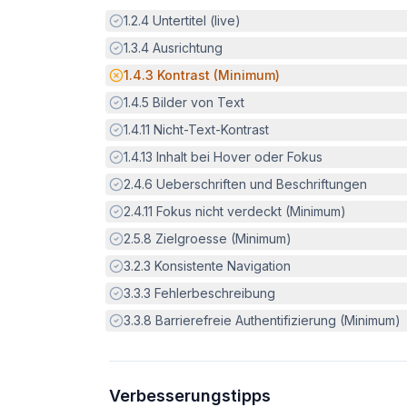
Erfüllt:
1.2.4
Untertitel (live)
Erfüllt:
1.3.4
Ausrichtung
Potenzielle Barriere:
1.4.3
Kontrast (Minimum)
Erfüllt:
1.4.5
Bilder von Text
Erfüllt:
1.4.11
Nicht-Text-Kontrast
Erfüllt:
1.4.13
Inhalt bei Hover oder Fokus
Erfüllt:
2.4.6
Ueberschriften und Beschriftungen
Erfüllt:
2.4.11
Fokus nicht verdeckt (Minimum)
Erfüllt:
2.5.8
Zielgroesse (Minimum)
Erfüllt:
3.2.3
Konsistente Navigation
Erfüllt:
3.3.3
Fehlerbeschreibung
Erfüllt:
3.3.8
Barrierefreie Authentifizierung (Minimum)
Verbesserungstipps