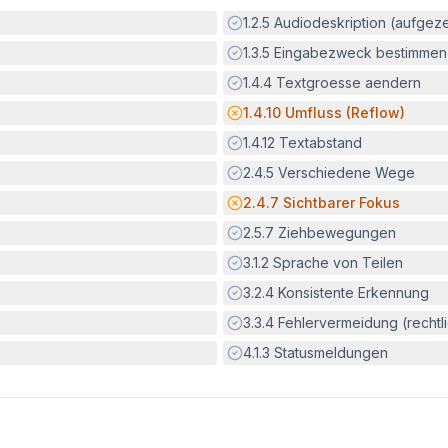
Erfüllt:
1.2.5
Audiodeskription (aufgez
Erfüllt:
1.3.5
Eingabezweck bestimmen
Erfüllt:
1.4.4
Textgroesse aendern
Potenzielle Barriere:
1.4.10
Umfluss (Reflow)
Erfüllt:
1.4.12
Textabstand
Erfüllt:
2.4.5
Verschiedene Wege
Potenzielle Barriere:
2.4.7
Sichtbarer Fokus
Erfüllt:
2.5.7
Ziehbewegungen
Erfüllt:
3.1.2
Sprache von Teilen
Erfüllt:
3.2.4
Konsistente Erkennung
Erfüllt:
3.3.4
Fehlervermeidung (rechtlic
Erfüllt:
4.1.3
Statusmeldungen