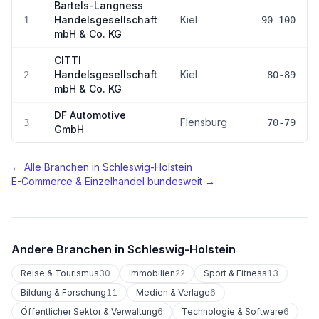
Bartels-Langness
Handelsgesellschaft
Kiel
1
90-100
mbH & Co. KG
CITTI
Handelsgesellschaft
Kiel
2
80-89
mbH & Co. KG
DF Automotive
Flensburg
3
70-79
GmbH
← Alle Branchen in
Schleswig-Holstein
E-Commerce & Einzelhandel
bundesweit →
Andere Branchen in
Schleswig-Holstein
Reise & Tourismus
30
Immobilien
22
Sport & Fitness
13
Bildung & Forschung
11
Medien & Verlage
6
Öffentlicher Sektor & Verwaltung
6
Technologie & Software
6