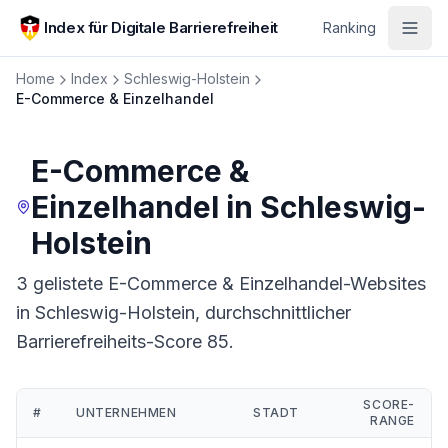
Zum Hauptinhalt springen
Index für Digitale Barrierefreiheit
Ranking
Home
Index
Schleswig-Holstein
E-Commerce & Einzelhandel
E-Commerce &
Einzelhandel
in
Schleswig-
Holstein
3 gelistete E-Commerce & Einzelhandel-Websites
in Schleswig-Holstein, durchschnittlicher
Barrierefreiheits-Score 85.
SCORE-
#
UNTERNEHMEN
STADT
RANGE
Ranking:
E-Commerce & Einzelhandel
in
Schleswig-Holstein