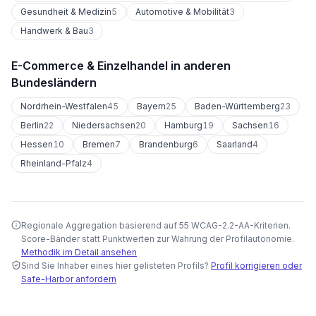
Gesundheit & Medizin
5
Automotive & Mobilität
3
Handwerk & Bau
3
E-Commerce & Einzelhandel
in anderen
Bundesländern
Nordrhein-Westfalen
45
Bayern
25
Baden-Württemberg
23
Berlin
22
Niedersachsen
20
Hamburg
19
Sachsen
16
Hessen
10
Bremen
7
Brandenburg
6
Saarland
4
Rheinland-Pfalz
4
Regionale Aggregation basierend auf 55 WCAG-2.2-AA-Kriterien.
Score-Bänder statt Punktwerten zur Wahrung der Profilautonomie.
Methodik im Detail ansehen
Sind Sie Inhaber eines hier gelisteten Profils?
Profil korrigieren oder
Safe-Harbor anfordern