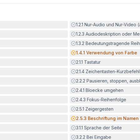
Erfüllt:
1.2.1
Nur-Audio und Nur-Video 
Erfüllt:
1.2.3
Audiodeskription oder Med
Erfüllt:
1.3.2
Bedeutungstragende Reih
Potenzielle Barriere:
1.4.1
Verwendung von Farbe
Erfüllt:
2.1.1
Tastatur
Erfüllt:
2.1.4
Zeichentasten-Kurzbefeh
Erfüllt:
2.2.2
Pausieren, stoppen, aus
Erfüllt:
2.4.1
Bloecke umgehen
Erfüllt:
2.4.3
Fokus-Reihenfolge
Erfüllt:
2.5.1
Zeigergesten
Potenzielle Barriere:
2.5.3
Beschriftung im Namen
Erfüllt:
3.1.1
Sprache der Seite
Erfüllt:
3.2.2
Bei Eingabe