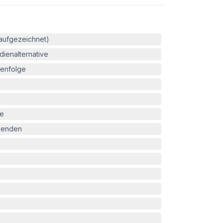
(aufgezeichnet)
ienalternative
enfolge
le
blenden