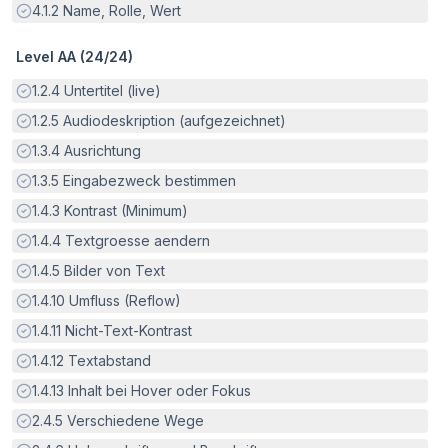
Erfüllt:
4.1.2
Name, Rolle, Wert
Level AA (
24
/
24
)
Erfüllt:
1.2.4
Untertitel (live)
Erfüllt:
1.2.5
Audiodeskription (aufgezeichnet)
Erfüllt:
1.3.4
Ausrichtung
Erfüllt:
1.3.5
Eingabezweck bestimmen
Erfüllt:
1.4.3
Kontrast (Minimum)
Erfüllt:
1.4.4
Textgroesse aendern
Erfüllt:
1.4.5
Bilder von Text
Erfüllt:
1.4.10
Umfluss (Reflow)
Erfüllt:
1.4.11
Nicht-Text-Kontrast
Erfüllt:
1.4.12
Textabstand
Erfüllt:
1.4.13
Inhalt bei Hover oder Fokus
Erfüllt:
2.4.5
Verschiedene Wege