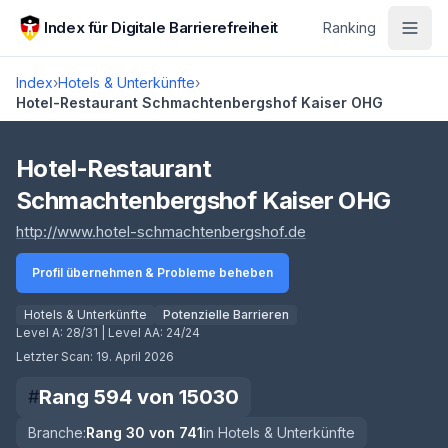
Zum Hauptinhalt springen
Index für Digitale Barrierefreiheit
Ranking
Index
›
Hotels & Unterkünfte
›
Hotel-Restaurant Schmachtenbergshof Kaiser OHG
Score lädt
Hotel-Restaurant
Schmachtenbergshof Kaiser OHG
(öffnet in neuem Tab
http://www.hotel-schmachtenbergshof.de
Profil übernehmen & Probleme beheben
Hotels & Unterkünfte
Potenzielle Barrieren
Level A:
28/31
| Level AA:
24/24
Letzter Scan:
19. April 2026
Rang
594
von
15030
#
Branche:
Rang
30
von
741
in
Hotels & Unterkünfte