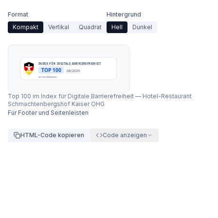
Format
Hintergrund
Kompakt
Vertikal
Quadrat
Hell
Dunkel
INDEX FÜR DIGITALE BARRIEREFREIHEIT
TOP 100
08/2026
accessibleai.eu
Top 100 im Index für Digitale Barrierefreiheit
—
Hotel-Restaurant
Schmachtenbergshof Kaiser OHG
Für Footer und Seitenleisten
HTML-Code kopieren
Code anzeigen