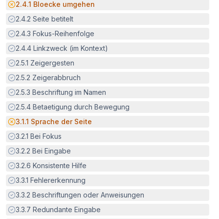
Potenzielle Barriere:
2.4.1
Bloecke umgehen
Erfüllt:
2.4.2
Seite betitelt
Erfüllt:
2.4.3
Fokus-Reihenfolge
Erfüllt:
2.4.4
Linkzweck (im Kontext)
Erfüllt:
2.5.1
Zeigergesten
Erfüllt:
2.5.2
Zeigerabbruch
Erfüllt:
2.5.3
Beschriftung im Namen
Erfüllt:
2.5.4
Betaetigung durch Bewegung
Potenzielle Barriere:
3.1.1
Sprache der Seite
Erfüllt:
3.2.1
Bei Fokus
Erfüllt:
3.2.2
Bei Eingabe
Erfüllt:
3.2.6
Konsistente Hilfe
Erfüllt:
3.3.1
Fehlererkennung
Erfüllt:
3.3.2
Beschriftungen oder Anweisungen
Erfüllt:
3.3.7
Redundante Eingabe