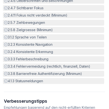
Erfüllt:
2.4.6
Ueberschriften und Beschriftungen
Erfüllt:
2.4.7
Sichtbarer Fokus
Erfüllt:
2.4.11
Fokus nicht verdeckt (Minimum)
Erfüllt:
2.5.7
Ziehbewegungen
Erfüllt:
2.5.8
Zielgroesse (Minimum)
Erfüllt:
3.1.2
Sprache von Teilen
Erfüllt:
3.2.3
Konsistente Navigation
Erfüllt:
3.2.4
Konsistente Erkennung
Erfüllt:
3.3.3
Fehlerbeschreibung
Erfüllt:
3.3.4
Fehlervermeidung (rechtlich, finanziell, Daten)
Erfüllt:
3.3.8
Barrierefreie Authentifizierung (Minimum)
Erfüllt:
4.1.3
Statusmeldungen
Verbesserungstipps
Empfehlungen basierend auf den nicht-erfüllten Kriterien