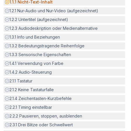
Potenzielle Barriere:
1.1.1
Nicht-Text-Inhalt
Erfüllt:
1.2.1
Nur-Audio und Nur-Video (aufgezeichnet)
Erfüllt:
1.2.2
Untertitel (aufgezeichnet)
Erfüllt:
1.2.3
Audiodeskription oder Medienalternative
Erfüllt:
1.3.1
Info und Beziehungen
Erfüllt:
1.3.2
Bedeutungstragende Reihenfolge
Erfüllt:
1.3.3
Sensorische Eigenschaften
Erfüllt:
1.4.1
Verwendung von Farbe
Erfüllt:
1.4.2
Audio-Steuerung
Erfüllt:
2.1.1
Tastatur
Erfüllt:
2.1.2
Keine Tastaturfalle
Erfüllt:
2.1.4
Zeichentasten-Kurzbefehle
Erfüllt:
2.2.1
Timing einstellbar
Erfüllt:
2.2.2
Pausieren, stoppen, ausblenden
Erfüllt:
2.3.1
Drei Blitze oder Schwellwert