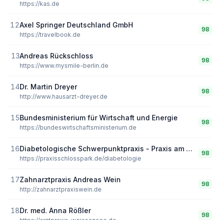
https://kas.de
12
Axel Springer Deutschland GmbH
98
https://travelbook.de
13
Andreas Rückschloss
98
https://www.mysmile-berlin.de
14
Dr. Martin Dreyer
98
http://www.hausarzt-dreyer.de
15
Bundesministerium für Wirtschaft und Energie
98
https://bundeswirtschaftsministerium.de
16
Diabetologische Schwerpunktpraxis - Praxis am Schlosspark
98
https://praxisschlosspark.de/diabetologie
17
Zahnarztpraxis Andreas Wein
98
http://zahnarztpraxiswein.de
18
Dr. med. Anna Rößler
98