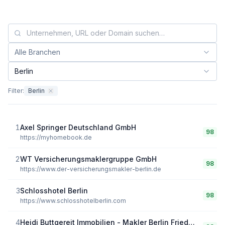
Alle Branchen
Branche filtern:
Berlin
Bundesland filtern:
Filter:
Berlin
1
Axel Springer Deutschland GmbH
98
https://myhomebook.de
2
WT Versicherungsmaklergruppe GmbH
98
https://www.der-versicherungsmakler-berlin.de
3
Schlosshotel Berlin
98
https://www.schlosshotelberlin.com
4
Heidi Buttgereit Immobilien - Makler Berlin Friedrichshain