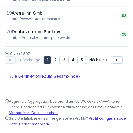
https://arztpraxis-weissensee.de
19
Arena Inn GmbH
98
http://www.hotel-arenainn.de
20
Dentalzentrum Pankow
98
https://dentalzentrum-pankow.de
1
–
20
von
1.807
Vorherige
1
2
3
4
5
Nächste
← Alle
Berlin
-Profile
Zum Gesamt-Index →
Regionale Aggregation basierend auf 55 WCAG-2.2-AA-Kriterien.
Score-Bänder statt Punktwerten zur Wahrung der Profilautonomie.
Methodik im Detail ansehen
Sind Sie Inhaber eines hier gelisteten Profils?
Profil korrigieren oder
Safe-Harbor anfordern