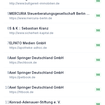
98
http://www.buttgereit-immobilien.de
5
MERCURIA Steuerberatungsgesellschaft Berlin mbH
98
https://www.mercuria-berlin.de
6
S & K :: Sebastian Kranz
98
http://www.sicherheit-kapital.de
7
ELPATO Medien GmbH
98
https://apotheke-adhoc.de
8
Axel Springer Deutschland GmbH
98
https://techbook.de
9
Axel Springer Deutschland GmbH
98
https://petbook.de
10
Axel Springer Deutschland GmbH
98
https://fitbook.de
11
Konrad-Adenauer-Stiftung e. V.
98