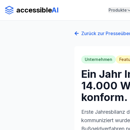
accessible
AI
Produkte
Zurück zur Presseüber
Unternehmen
Feat
Ein Jahr 
14.000 We
konform.
Erste Jahresbilanz d
kommuniziert wurden
Bußgeldverfahren n