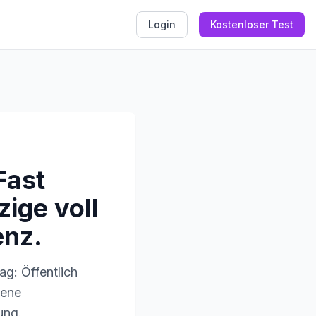
Login
Kostenloser Test
Fast
ige voll
enz.
ag: Öffentlich
sene
ung.