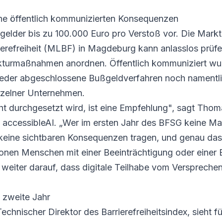
ine öffentlich kommunizierten Konsequenzen
elder bis zu 100.000 Euro pro Verstoß vor. Die Mark
ierefreiheit (MLBF) in Magdeburg kann anlasslos prü
kturmaßnahmen anordnen. Öffentlich kommuniziert wur
 weder abgeschlossene Bußgeldverfahren noch namentl
zelner Unternehmen.
cht durchgesetzt wird, ist eine Empfehlung", sagt Tho
 accessibleAI. „Wer im ersten Jahr des BFSG keine M
 keine sichtbaren Konsequenzen tragen, und genau das
ionen Menschen mit einer Beeinträchtigung oder einer 
weiter darauf, dass digitale Teilhabe vom Versprechen
 zweite Jahr
Technischer Direktor des Barrierefreiheitsindex, sieht f