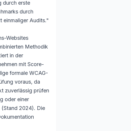
g durch erste
chmarks durch
 einmaliger Audits."
ns-Websites
ombinierten Methodik
rt in der
rnehmen mit Score-
ändige formale WCAG-
rüfung voraus, da
t zuverlässig prüfen
g oder einer
 (Stand 2024). Die
 Dokumentation