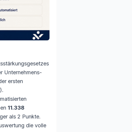
itsstärkungsgesetzes
her Unternehmens-
der ersten
).
omatisierten
ben
11.338
er als 2 Punkte.
uswertung die volle