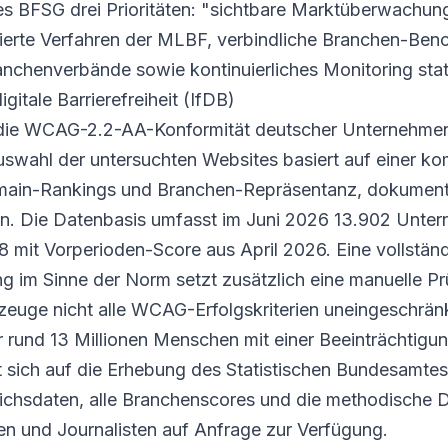
des BFSG drei Prioritäten: "sichtbare Marktüberwachun
ierte Verfahren der MLBF, verbindliche Branchen-Ben
anchenverbände sowie kontinuierliches Monitoring statt
gitale Barrierefreiheit (IfDB)
t die WCAG-2.2-AA-Konformität deutscher Unternehme
Auswahl der untersuchten Websites basiert auf einer k
main-Rankings und Branchen-Repräsentanz, dokumentie
n. Die Datenbasis umfasst im Juni 2026 13.902 Unte
38 mit Vorperioden-Score aus April 2026. Eine vollst
ng im Sinne der Norm setzt zusätzlich eine manuelle P
zeuge nicht alle WCAG-Erfolgskriterien uneingeschränk
r rund 13 Millionen Menschen mit einer Beeinträchtigun
 sich auf die Erhebung des Statistischen Bundesamtes
eichsdaten, alle Branchenscores und die methodische
nen und Journalisten auf Anfrage zur Verfügung.