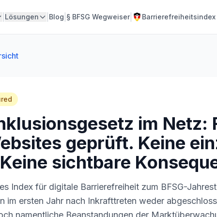
|
|
|
|
Lösungen
Blog
§
BFSG Wegweiser
Barrierefreiheitsindex
sicht
ured
Inklusionsgesetz im Netz: 
bsites geprüft. Keine einz
 Keine sichtbare Konsequ
es Index für digitale Barrierefreiheit zum BFSG-Jahrest
 im ersten Jahr nach Inkrafttreten weder abgeschlos
och namentliche Beanstandungen der Marktüberwach