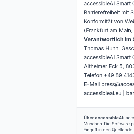
accessibleAI Smart 
Barrierefreiheit mit
Konformität von Web
(Frankfurt am Main,
Verantwortlich im Si
Thomas Huhn, Gesch
accessibleAI Smar
Altheimer Eck 5, 8
Telefon +49 89 41
E-Mail
press@access
accessibleai.eu | bar
Über accessibleAI:
acces
München. Die Software p
Eingriff in den Quellcod