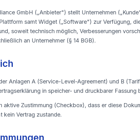
iance GmbH („Anbieter") stellt Unternehmen („Kunde"
lattform samt Widget („Software") zur Verfügung, die
ft und, soweit technisch möglich, Verbesserungen vorsc
chließlich an Unternehmer (§ 14 BGB).
ich
h der Anlagen A (Service-Level-Agreement) und B (Ta
tragserklärung in speicher- und druckbarer Fassung be
ch aktive Zustimmung (Checkbox), dass er diese Doku
 kein Vertrag zustande.
timmungen