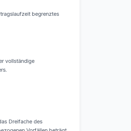
rtragslaufzeit begrenztes
er vollständige
rs.
 das Dreifache des
bezogenen Vorfällen beträgt