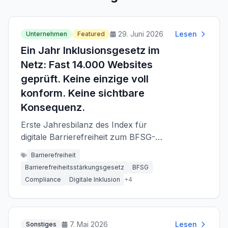
29. Juni 2026
Lesen
Unternehmen
Featured
Ein Jahr Inklusionsgesetz im
Netz: Fast 14.000 Websites
geprüft. Keine einzige voll
konform. Keine sichtbare
Konsequenz.
Erste Jahresbilanz des Index für
digitale Barrierefreiheit zum BFSG-
Jahrestag: Öffentlich kommuniziert
Barrierefreiheit
wurden im ersten Jahr nach
Barrierefreiheitsstärkungsgesetz
BFSG
Inkrafttreten weder abgeschlossene
Compliance
Digitale Inklusion
+
4
Bußgeldverfahren noch namentliche
Beanstandungen der
Marktüberwachung.
7. Mai 2026
Lesen
Sonstiges