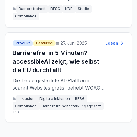
noch: Über drei Viertel (78 %) weisen
Barrierefreiheit
BFSG
IfDB
Studie
massive Barrieren auf. E-Commerce
Compliance
und Gesundheitssektor drohen Klagen.
27. Juni 2025
Lesen
Produkt
Featured
Barrierefrei in 5 Minuten?
accessibleAI zeigt, wie selbst
die EU durchfällt
Die heute gestartete KI-Plattform
scannt Websites gratis, behebt WCAG-
Fehler automatisch und bringt
Inklusion
Digitale Inklusion
BFSG
Unternehmen noch rechtzeitig vor dem
Compliance
Barrierefreiheitsstärkungsgesetz
BFSG-Stichtag am 28. Juni 2025 auf
+
10
Barrierefrei-Kurs.