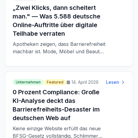
„Zwei Klicks, dann scheitert
man." — Was 5.588 deutsche
Online-Auftritte über digitale
Teilhabe verraten
Apotheken zeigen, dass Barrierefreiheit
machbar ist. Mode, Möbel und Beauty
liegen zurück. Eine Auswertung des
Index für digitale Barrierefreiheit auf
Basis von 5.588 deutschen
Unternehmenshomepages.
14. April 2026
Lesen
Unternehmen
Featured
0 Prozent Compliance: Große
KI-Analyse deckt das
Barrierefreiheits-Desaster im
deutschen Web auf
Keine einzige Website erfüllt das neue
BFSG-Gesetz vollständig. Schlimmer