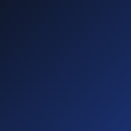
—
—
—
—
Diese führen zu
Abmahnungen!