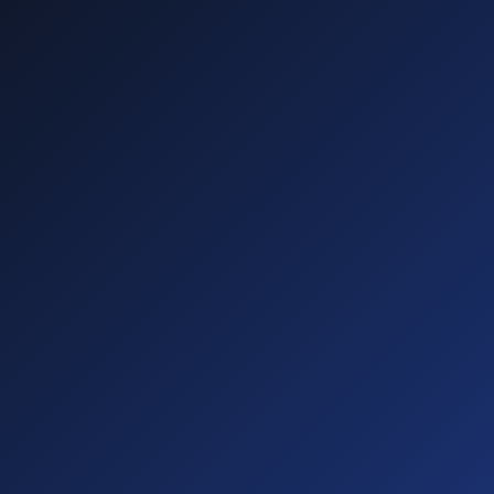
—
—
—
—
Diese führen zu
Abmahnungen!