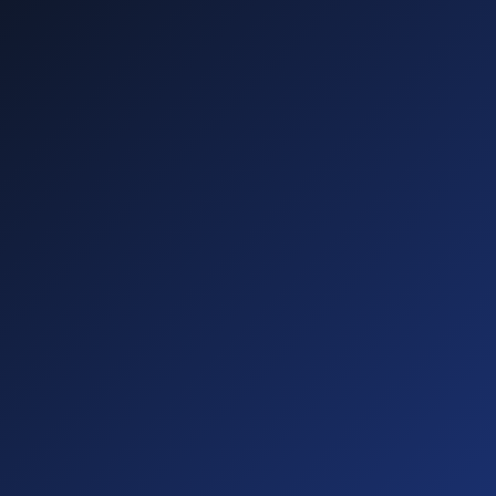
—
—
—
—
Diese führen zu
Abmahnungen!