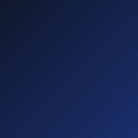
—
—
—
—
Diese führen zu
Abmahnungen!