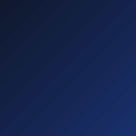
—
—
—
—
Diese führen zu
Abmahnungen!