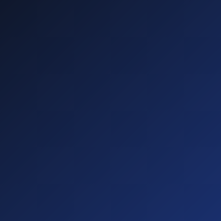
—
—
—
—
Diese führen zu
Abmahnungen!