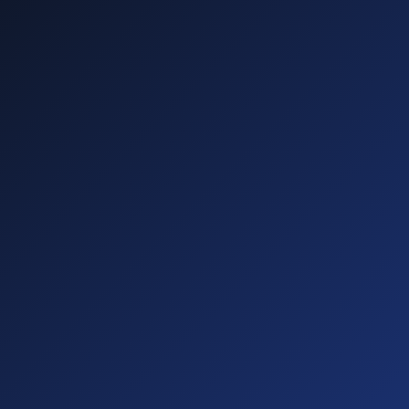
—
—
—
—
Diese führen zu
Abmahnungen!