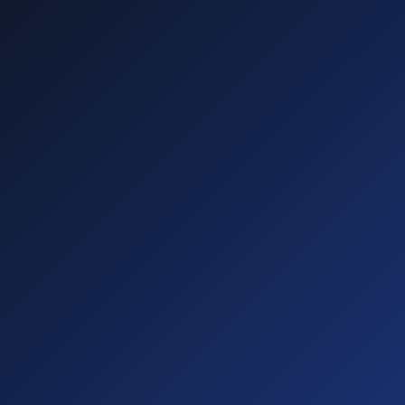
—
—
—
—
Diese führen zu
Abmahnungen!