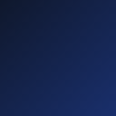
—
—
—
—
Diese führen zu
Abmahnungen!