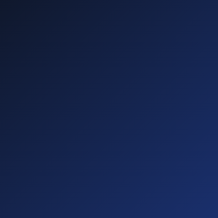
—
—
—
—
Diese führen zu
Abmahnungen!