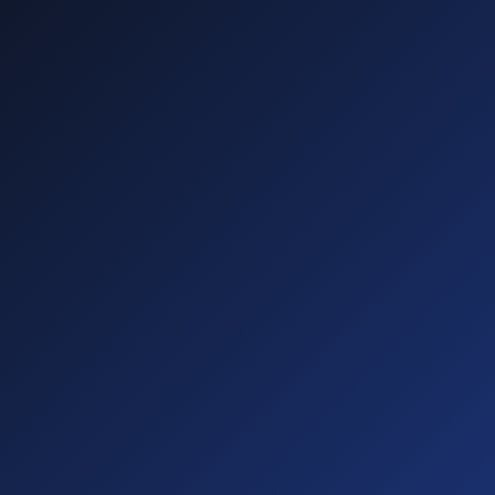
—
—
—
—
Diese führen zu
Abmahnungen!