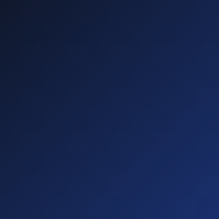
—
—
—
—
Diese führen zu
Abmahnungen!