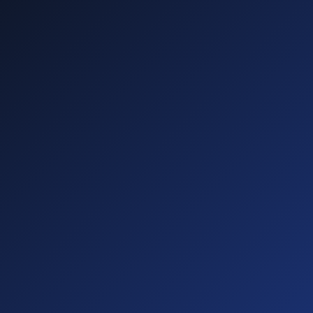
—
—
—
—
Diese führen zu
Abmahnungen!