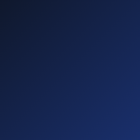
—
—
—
—
Diese führen zu
Abmahnungen!