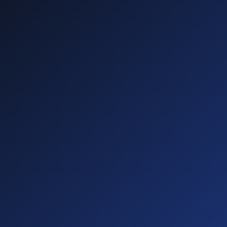
—
—
—
—
Diese führen zu
Abmahnungen!