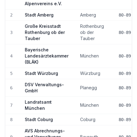
Alpenvereins e.V.
Stadt Amberg
Amberg
2
80-89
Große Kreisstadt
Rothenburg
Rothenburg ob der
ob der
3
80-89
Tauber
Tauber
Bayerische
Landesärztekammer
München
4
80-89
(BLÄK)
Stadt Würzburg
Würzburg
5
80-89
DSV Verwaltungs-
Planegg
6
80-89
GmbH
Landratsamt
München
7
80-89
München
Stadt Coburg
Coburg
8
80-89
AVS Abrechnungs-
und Verwaltungs-
Bayreuth