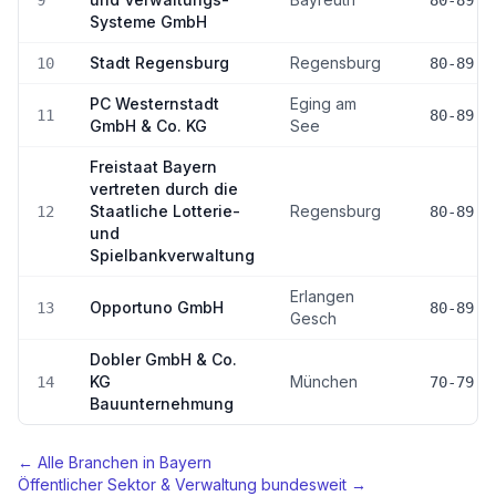
9
80-89
Systeme GmbH
Stadt Regensburg
Regensburg
10
80-89
PC Westernstadt
Eging am
11
80-89
GmbH & Co. KG
See
Freistaat Bayern
vertreten durch die
Staatliche Lotterie-
Regensburg
12
80-89
und
Spielbankverwaltung
Erlangen
Opportuno GmbH
13
80-89
Gesch
Dobler GmbH & Co.
KG
München
14
70-79
Bauunternehmung
← Alle Branchen in
Bayern
Öffentlicher Sektor & Verwaltung
bundesweit →