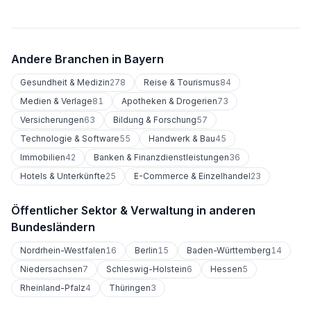
Andere Branchen in
Bayern
Gesundheit & Medizin
278
Reise & Tourismus
84
Medien & Verlage
81
Apotheken & Drogerien
73
Versicherungen
63
Bildung & Forschung
57
Technologie & Software
55
Handwerk & Bau
45
Immobilien
42
Banken & Finanzdienstleistungen
36
Hotels & Unterkünfte
25
E-Commerce & Einzelhandel
23
Öffentlicher Sektor & Verwaltung
in anderen
Bundesländern
Nordrhein-Westfalen
16
Berlin
15
Baden-Württemberg
14
Niedersachsen
7
Schleswig-Holstein
6
Hessen
5
Rheinland-Pfalz
4
Thüringen
3