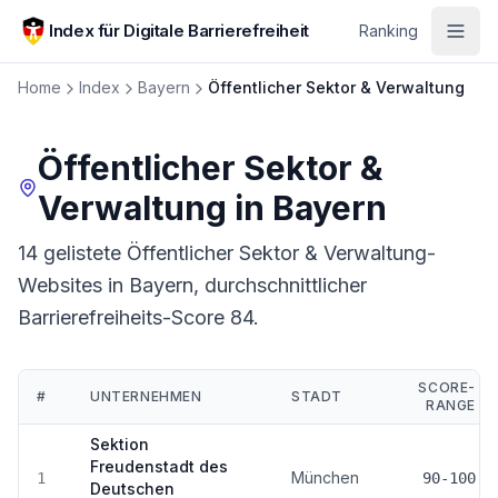
Zum Hauptinhalt springen
Index für Digitale Barrierefreiheit
Ranking
Home
Index
Bayern
Öffentlicher Sektor & Verwaltung
Öffentlicher Sektor &
Verwaltung
in
Bayern
14 gelistete Öffentlicher Sektor & Verwaltung-
Websites in Bayern, durchschnittlicher
Barrierefreiheits-Score 84.
SCORE-
#
UNTERNEHMEN
STADT
RANGE
Ranking:
Öffentlicher Sektor & Verwaltung
in
Bayern
Sektion
Freudenstadt des
München
1
90-100
Deutschen