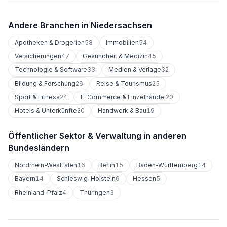
Andere Branchen in
Niedersachsen
Apotheken & Drogerien
58
Immobilien
54
Versicherungen
47
Gesundheit & Medizin
45
Technologie & Software
33
Medien & Verlage
32
Bildung & Forschung
26
Reise & Tourismus
25
Sport & Fitness
24
E-Commerce & Einzelhandel
20
Hotels & Unterkünfte
20
Handwerk & Bau
19
Öffentlicher Sektor & Verwaltung
in anderen
Bundesländern
Nordrhein-Westfalen
16
Berlin
15
Baden-Württemberg
14
Bayern
14
Schleswig-Holstein
6
Hessen
5
Rheinland-Pfalz
4
Thüringen
3