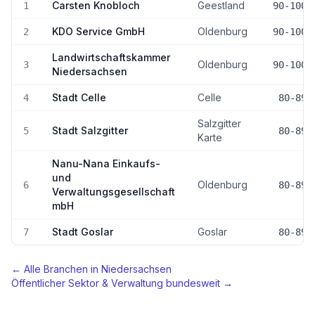
Carsten Knobloch
Geestland
1
90-100
KDO Service GmbH
Oldenburg
2
90-100
Landwirtschaftskammer
Oldenburg
3
90-100
Niedersachsen
Stadt Celle
Celle
4
80-89
Salzgitter
Stadt Salzgitter
5
80-89
Karte
Nanu-Nana Einkaufs-
und
Oldenburg
6
80-89
Verwaltungsgesellschaft
mbH
Stadt Goslar
Goslar
7
80-89
← Alle Branchen in
Niedersachsen
Öffentlicher Sektor & Verwaltung
bundesweit →