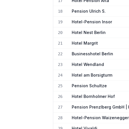
Hotel Pension Arta
17
Pension Ulrich S.
18
Hotel-Pension Insor
19
Hotel Nest Berlin
20
Hotel Margrit
21
Businesshotel Berlin
22
Hotel Wendland
23
Hotel am Borsigturm
24
Pension Schultze
25
Hotel Bornholmer Hof
26
Pension Prenzlberg GmbH | 
27
Hotel-Pension Waizenegger
28
Hotel Vivaldi
29