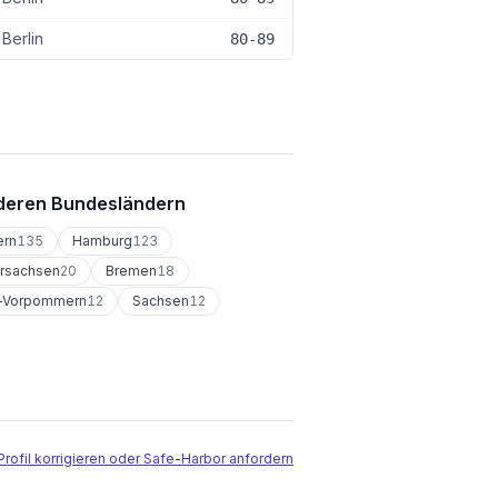
Berlin
80-89
deren Bundesländern
ern
135
Hamburg
123
rsachsen
20
Bremen
18
-Vorpommern
12
Sachsen
12
Profil korrigieren oder Safe-Harbor anfordern