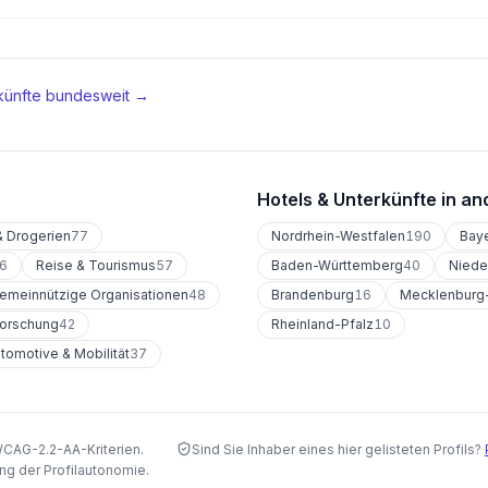
künfte
bundesweit →
Hotels & Unterkünfte
in an
 Drogerien
77
Nordrhein-Westfalen
190
Bay
6
Reise & Tourismus
57
Baden-Württemberg
40
Niede
emeinnützige Organisationen
48
Brandenburg
16
Mecklenburg
Forschung
42
Rheinland-Pfalz
10
tomotive & Mobilität
37
WCAG-2.2-AA-Kriterien.
Sind Sie Inhaber eines hier gelisteten Profils?
ng der Profilautonomie.