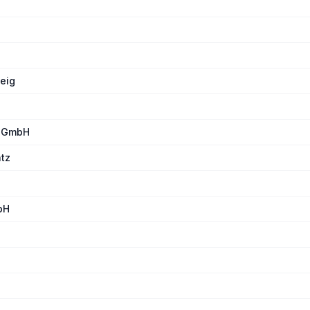
weig
n GmbH
atz
bH