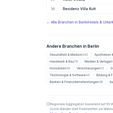
Residenz Villa Kult
30
← Alle Branchen in
Berlin
Hotels & Unter
Andere Branchen in
Berlin
Gesundheit & Medizin
240
Apotheken &
Handwerk & Bau
76
Medien & Verlage
6
Immobilien
56
Versicherungen
53
G
Technologie & Software
45
Bildung & 
Banken & Finanzdienstleistungen
38
Au
Regionale Aggregation basierend auf 55 
Score-Bänder statt Punktwerten zur Wahru