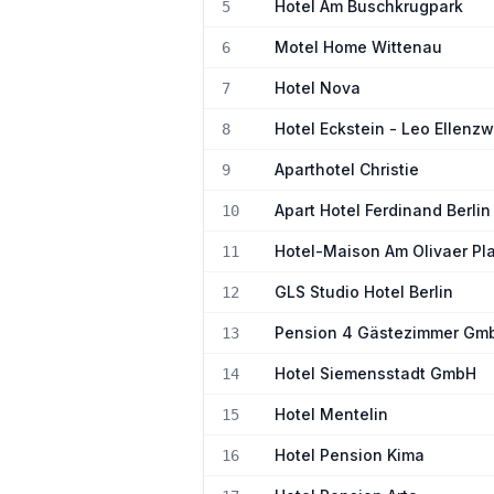
Hotel Am Buschkrugpark
5
Motel Home Wittenau
6
Hotel Nova
7
Hotel Eckstein - Leo Ellenz
8
Aparthotel Christie
9
Apart Hotel Ferdinand Berli
10
Hotel-Maison Am Olivaer Pl
11
GLS Studio Hotel Berlin
12
Pension 4 Gästezimmer Gm
13
Hotel Siemensstadt GmbH
14
Hotel Mentelin
15
Hotel Pension Kima
16