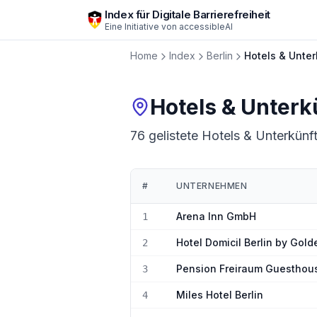
Zum Hauptinhalt springen
Index für Digitale Barrierefreiheit
Eine Initiative von
accessibleAI
Home
Index
Berlin
Hotels & Unter
Hotels & Unterk
76 gelistete Hotels & Unterkünft
#
UNTERNEHMEN
Ranking:
Hotels & Unterkünfte
in
Berlin
Arena Inn GmbH
1
Hotel Domicil Berlin by Gold
2
Pension Freiraum Guesthous
3
Miles Hotel Berlin
4