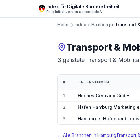
Zum Hauptinhalt springen
Index für Digitale Barrierefreiheit
Eine Initiative von
accessibleAI
Home
Index
Hamburg
Transport &
Transport & Mobi
3 gelistete Transport & Mobilitä
#
UNTERNEHMEN
Ranking:
Transport & Mobilität
in
Hambu
Hermes Germany GmbH
1
Hafen Hamburg Marketing e
2
Hamburger Hafen und Logist
3
← Alle Branchen in
Hamburg
Transport &