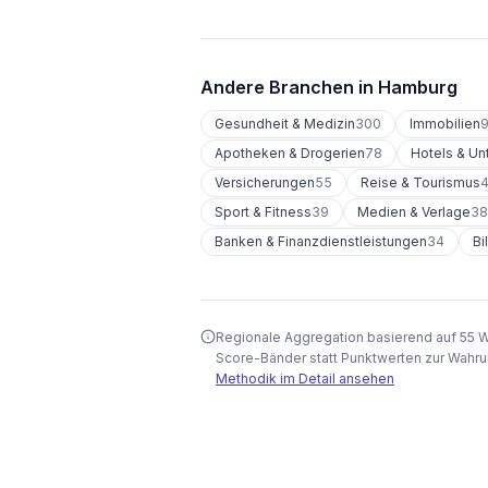
Andere Branchen in
Hamburg
Gesundheit & Medizin
300
Immobilien
Apotheken & Drogerien
78
Hotels & Un
Versicherungen
55
Reise & Tourismus
Sport & Fitness
39
Medien & Verlage
38
Banken & Finanzdienstleistungen
34
Bi
Regionale Aggregation basierend auf 55 
Score-Bänder statt Punktwerten zur Wahru
Methodik im Detail ansehen