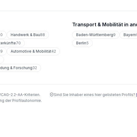
Transport & Mobilität
in an
90
Handwerk & Bau
88
Baden-Württemberg
9
Bayern
terkünfte
70
Berlin
5
49
Automotive & Mobilität
42
ldung & Forschung
32
WCAG-2.2-AA-Kriterien.
Sind Sie Inhaber eines hier gelisteten Profils?
ng der Profilautonomie.