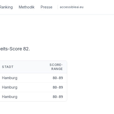
Ranking
Methodik
Presse
accessibleai.eu
heits-Score 82.
SCORE-
STADT
RANGE
Hamburg
80-89
Hamburg
80-89
Hamburg
80-89