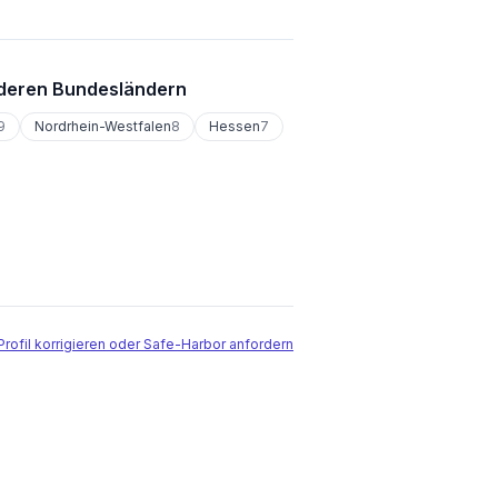
deren Bundesländern
9
Nordrhein-Westfalen
8
Hessen
7
Profil korrigieren oder Safe-Harbor anfordern