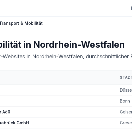
Transport & Mobilität
lität
in
Nordrhein-Westfalen
t-Websites in Nordrhein-Westfalen, durchschnittlicher 
STAD
ein-Westfalen
Düsse
Bonn
r AöR
Gelse
nabrück GmbH
Greve