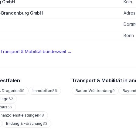
eg GmbH
Köln
n-Brandenburg GmbH
Adres
Dortm
Bonn
n
Transport & Mobilität
bundesweit →
estfalen
Transport & Mobilität
in an
 Drogerien
99
Immobilien
86
Baden-Württemberg
9
Bayern
rlage
62
smus
56
inanzdienstleistungen
48
Bildung & Forschung
33