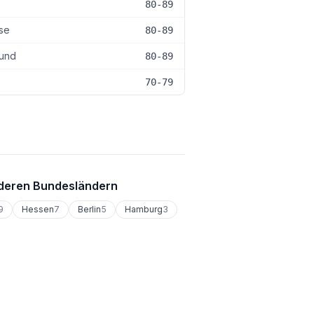
80-89
se
80-89
und
80-89
70-79
deren Bundesländern
9
Hessen
7
Berlin
5
Hamburg
3