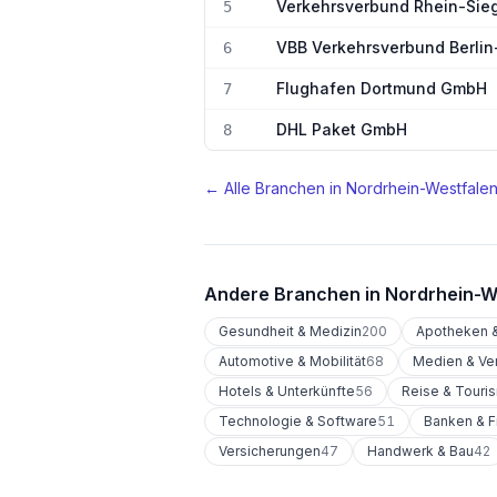
Verkehrsverbund Rhein-Si
5
VBB Verkehrsverbund Berli
6
Flughafen Dortmund GmbH
7
DHL Paket GmbH
8
← Alle Branchen in
Nordrhein-Westfale
Andere Branchen in
Nordrhein-W
Gesundheit & Medizin
200
Apotheken &
Automotive & Mobilität
68
Medien & Ve
Hotels & Unterkünfte
56
Reise & Touri
Technologie & Software
51
Banken & F
Versicherungen
47
Handwerk & Bau
42