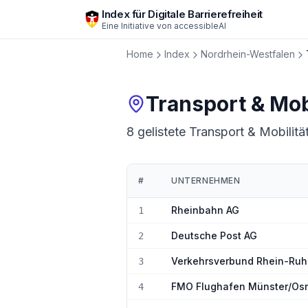
Zum Hauptinhalt springen
Index für Digitale Barrierefreiheit
Eine Initiative von
accessibleAI
Home
Index
Nordrhein-Westfalen
Transport & Mobi
8 gelistete Transport & Mobilitä
#
UNTERNEHMEN
Ranking:
Transport & Mobilität
in
Nordrh
Rheinbahn AG
1
Deutsche Post AG
2
Verkehrsverbund Rhein-Ruh
3
FMO Flughafen Münster/Os
4