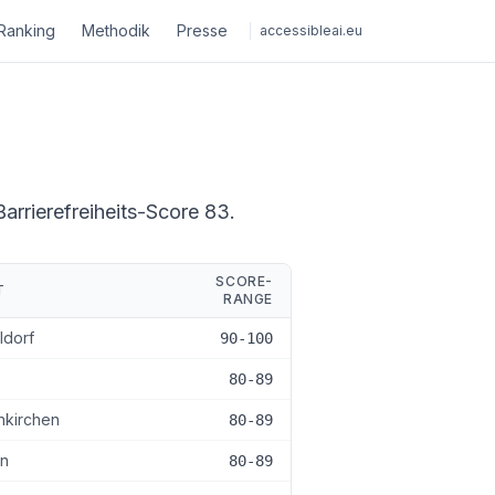
Ranking
Methodik
Presse
accessibleai.eu
Barrierefreiheits-Score 83.
SCORE-
T
RANGE
ldorf
90-100
80-89
nkirchen
80-89
n
80-89