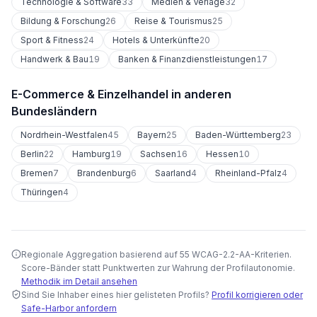
Technologie & Software
33
Medien & Verlage
32
Bildung & Forschung
26
Reise & Tourismus
25
Sport & Fitness
24
Hotels & Unterkünfte
20
Handwerk & Bau
19
Banken & Finanzdienstleistungen
17
E-Commerce & Einzelhandel
in anderen
Bundesländern
Nordrhein-Westfalen
45
Bayern
25
Baden-Württemberg
23
Berlin
22
Hamburg
19
Sachsen
16
Hessen
10
Bremen
7
Brandenburg
6
Saarland
4
Rheinland-Pfalz
4
Thüringen
4
Regionale Aggregation basierend auf 55 WCAG-2.2-AA-Kriterien.
Score-Bänder statt Punktwerten zur Wahrung der Profilautonomie.
Methodik im Detail ansehen
Sind Sie Inhaber eines hier gelisteten Profils?
Profil korrigieren oder
Safe-Harbor anfordern