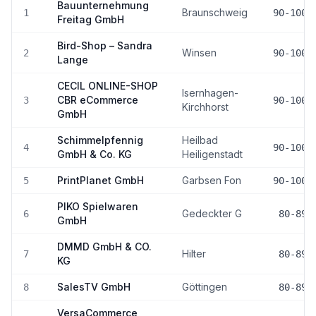
Bauunternehmung
Braunschweig
1
90-100
Freitag GmbH
Bird-Shop – Sandra
Winsen
2
90-100
Lange
CECIL ONLINE-SHOP
Isernhagen-
CBR eCommerce
3
90-100
Kirchhorst
GmbH
Schimmelpfennig
Heilbad
4
90-100
GmbH & Co. KG
Heiligenstadt
PrintPlanet GmbH
Garbsen Fon
5
90-100
PIKO Spielwaren
Gedeckter G
6
80-89
GmbH
DMMD GmbH & CO.
Hilter
7
80-89
KG
SalesTV GmbH
Göttingen
8
80-89
VersaCommerce