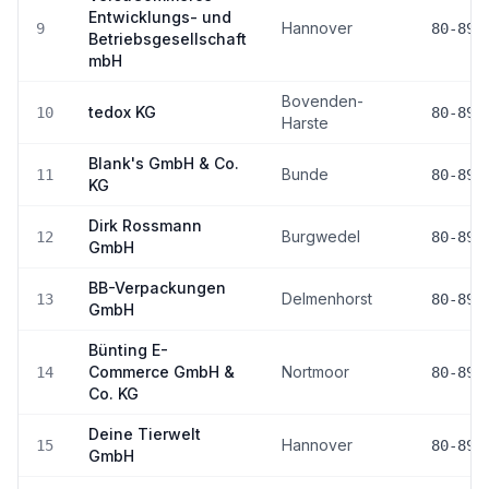
Entwicklungs- und
Hannover
9
80-89
Betriebsgesellschaft
mbH
Bovenden-
tedox KG
10
80-89
Harste
Blank's GmbH & Co.
Bunde
11
80-89
KG
Dirk Rossmann
Burgwedel
12
80-89
GmbH
BB-Verpackungen
Delmenhorst
13
80-89
GmbH
Bünting E-
Commerce GmbH &
Nortmoor
14
80-89
Co. KG
Deine Tierwelt
Hannover
15
80-89
GmbH