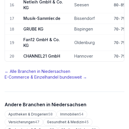
Netleih GmbH & Co.
Seesen
16
80-89
KG
Musik-Sammler.de
Bissendorf
17
70-79
GRUBE KG
Bispingen
18
70-79
Fan12 GmbH & Co.
Oldenburg
19
70-79
KG
CHANNEL21 GmbH
Hannover
20
70-79
← Alle Branchen in
Niedersachsen
E-Commerce & Einzelhandel
bundesweit →
Andere Branchen in
Niedersachsen
Apotheken & Drogerien
58
Immobilien
54
Versicherungen
47
Gesundheit & Medizin
45