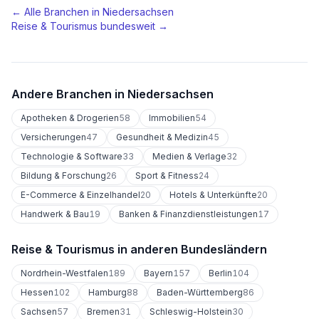
← Alle Branchen in
Niedersachsen
Reise & Tourismus
bundesweit →
Andere Branchen in
Niedersachsen
Apotheken & Drogerien
58
Immobilien
54
Versicherungen
47
Gesundheit & Medizin
45
Technologie & Software
33
Medien & Verlage
32
Bildung & Forschung
26
Sport & Fitness
24
E-Commerce & Einzelhandel
20
Hotels & Unterkünfte
20
Handwerk & Bau
19
Banken & Finanzdienstleistungen
17
Reise & Tourismus
in anderen Bundesländern
Nordrhein-Westfalen
189
Bayern
157
Berlin
104
Hessen
102
Hamburg
88
Baden-Württemberg
86
Sachsen
57
Bremen
31
Schleswig-Holstein
30