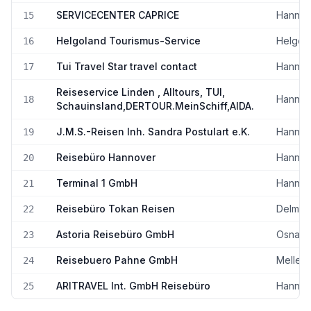
SERVICECENTER CAPRICE
Hannov
15
Helgoland Tourismus-Service
Helgol
16
Tui Travel Star travel contact
Hannov
17
Reiseservice Linden , Alltours, TUI,
Hannov
18
Schauinsland,DERTOUR.MeinSchiff,AIDA.
J.M.S.-Reisen Inh. Sandra Postulart e.K.
Hannov
19
Reisebüro Hannover
Hannov
20
Terminal 1 GmbH
Hannov
21
Reisebüro Tokan Reisen
Delmen
22
Astoria Reisebüro GmbH
Osnabr
23
Reisebuero Pahne GmbH
Melle
24
ARITRAVEL Int. GmbH Reisebüro
Hannov
25