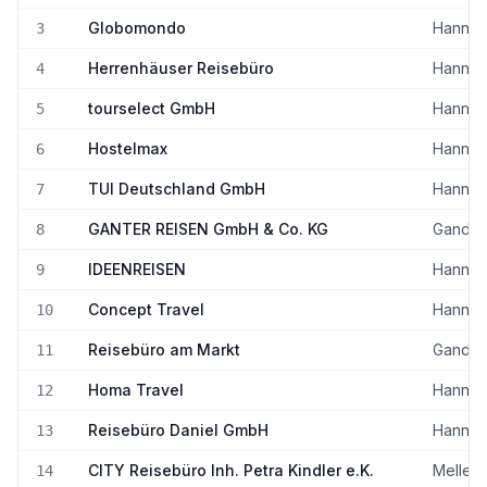
Globomondo
Hannov
3
Herrenhäuser Reisebüro
Hannov
4
tourselect GmbH
Hannov
5
Hostelmax
Hannov
6
TUI Deutschland GmbH
Hannov
7
GANTER REISEN GmbH & Co. KG
Gander
8
IDEENREISEN
Hannov
9
Concept Travel
Hannov
10
Reisebüro am Markt
Gander
11
Homa Travel
Hannov
12
Reisebüro Daniel GmbH
Hannov
13
CITY Reisebüro Inh. Petra Kindler e.K.
Melle
14