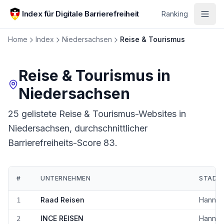
Zum Hauptinhalt springen
Index für Digitale Barrierefreiheit
Ranking
Home
Index
Niedersachsen
Reise & Tourismus
Reise & Tourismus
in
Niedersachsen
25 gelistete Reise & Tourismus-Websites in
Niedersachsen, durchschnittlicher
Barrierefreiheits-Score 83.
#
UNTERNEHMEN
STADT
Ranking:
Reise & Tourismus
in
Niedersachsen
Raad Reisen
Hannov
1
INCE REISEN
Hannov
2