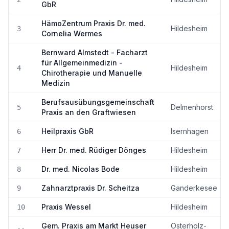
GbR
HämoZentrum Praxis Dr. med.
Hildesheim
3
Cornelia Wermes
Bernward Almstedt - Facharzt
für Allgemeinmedizin -
Hildesheim
4
Chirotherapie und Manuelle
Medizin
Berufsausübungsgemeinschaft
Delmenhorst
5
Praxis an den Graftwiesen
Heilpraxis GbR
Isernhagen
6
Herr Dr. med. Rüdiger Dönges
Hildesheim
7
Dr. med. Nicolas Bode
Hildesheim
8
Zahnarztpraxis Dr. Scheitza
Ganderkesee
9
Praxis Wessel
Hildesheim
10
Gem. Praxis am Markt Heuser
Osterholz-