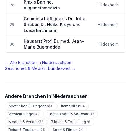
Praxis Barring,
Hildesheim
28
Allgemeinmedizin
Gemeinschaftspraxis Dr. Jutta
Strüber, Dr. Heike Kreye und
Hildesheim
29
Luisa Bachmann
Hausarzt Prof. Dr. med. Jean-
Hildesheim
30
Marie Buerstedde
← Alle Branchen in
Niedersachsen
Gesundheit & Medizin
bundesweit →
Andere Branchen in
Niedersachsen
Apotheken & Drogerien
58
Immobilien
54
Versicherungen
47
Technologie & Software
33
Medien & Verlage
32
Bildung & Forschung
26
Reise & Tourismus
25
Sport & Fitness
24