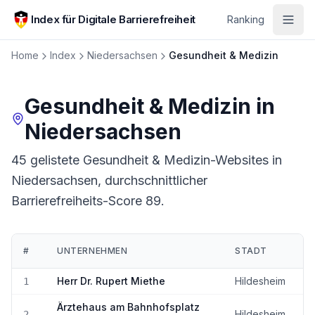
Zum Hauptinhalt springen
Index für Digitale Barrierefreiheit
Ranking
Home
Index
Niedersachsen
Gesundheit & Medizin
Gesundheit & Medizin
in
Niedersachsen
45 gelistete Gesundheit & Medizin-Websites in
Niedersachsen, durchschnittlicher
Barrierefreiheits-Score 89.
#
UNTERNEHMEN
STADT
Ranking:
Gesundheit & Medizin
in
Niedersachsen
Herr Dr. Rupert Miethe
Hildesheim
1
Ärztehaus am Bahnhofsplatz
Hildesheim
2