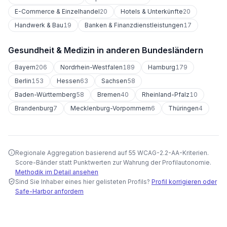
E-Commerce & Einzelhandel
20
Hotels & Unterkünfte
20
Handwerk & Bau
19
Banken & Finanzdienstleistungen
17
Gesundheit & Medizin
in anderen Bundesländern
Bayern
206
Nordrhein-Westfalen
189
Hamburg
179
Berlin
153
Hessen
63
Sachsen
58
Baden-Württemberg
58
Bremen
40
Rheinland-Pfalz
10
Brandenburg
7
Mecklenburg-Vorpommern
6
Thüringen
4
Regionale Aggregation basierend auf 55 WCAG-2.2-AA-Kriterien.
Score-Bänder statt Punktwerten zur Wahrung der Profilautonomie.
Methodik im Detail ansehen
Sind Sie Inhaber eines hier gelisteten Profils?
Profil korrigieren oder
Safe-Harbor anfordern