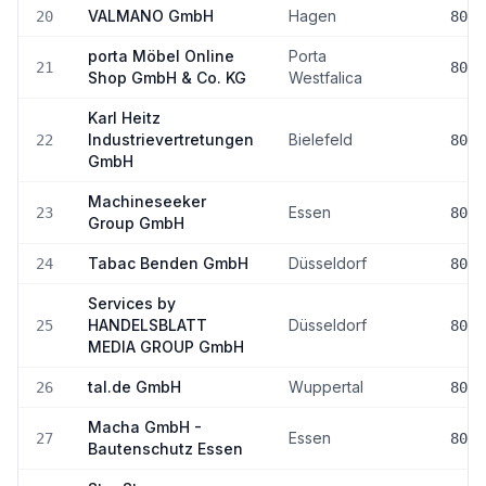
VALMANO GmbH
Hagen
20
80-8
porta Möbel Online
Porta
21
80-8
Shop GmbH & Co. KG
Westfalica
Karl Heitz
Industrievertretungen
Bielefeld
22
80-8
GmbH
Machineseeker
Essen
23
80-8
Group GmbH
Tabac Benden GmbH
Düsseldorf
24
80-8
Services by
HANDELSBLATT
Düsseldorf
25
80-8
MEDIA GROUP GmbH
tal.de GmbH
Wuppertal
26
80-8
Macha GmbH -
Essen
27
80-8
Bautenschutz Essen