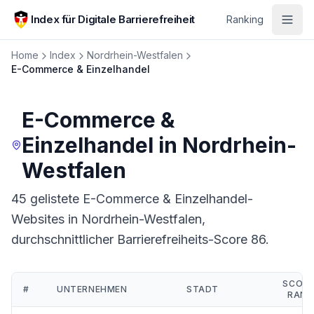
Zum Hauptinhalt springen
Index für Digitale Barrierefreiheit
Ranking
Home
Index
Nordrhein-Westfalen
E-Commerce & Einzelhandel
E-Commerce &
Einzelhandel
in
Nordrhein-
Westfalen
45 gelistete E-Commerce & Einzelhandel-
Websites in Nordrhein-Westfalen,
durchschnittlicher Barrierefreiheits-Score 86.
SCORE
#
UNTERNEHMEN
STADT
RANG
Ranking:
E-Commerce & Einzelhandel
in
Nordrhein-Westfalen