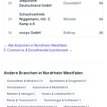
StepStone
Düsseldorf
28
80-8
Deutschland GmbH
Schachvertrieb
Niggemann, Inh. C.
Münster
29
80-8
Kamp e.K
nocyo GmbH
Bottrop
30
80-8
← Alle Branchen in
Nordrhein-Westfalen
E-Commerce & Einzelhandel
bundesweit →
Andere Branchen in
Nordrhein-Westfalen
Gesundheit & Medizin
200
Apotheken & Drogerien
99
Immobilien
86
Automotive & Mobilität
68
Medien & Verlage
62
Hotels & Unterkünfte
56
Reise & Tourismus
56
Technologie & Software
51
Banken & Finanzdienstleistungen
48
Versicherungen
47