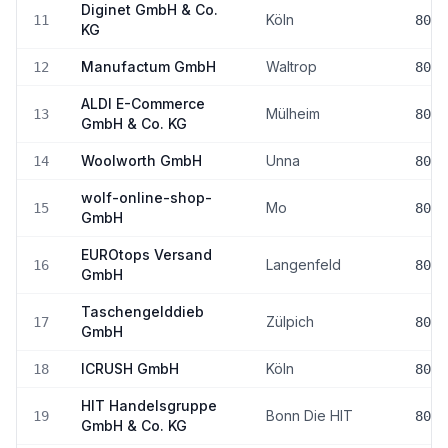
Diginet GmbH & Co.
Köln
11
80-8
KG
Manufactum GmbH
Waltrop
12
80-8
ALDI E-Commerce
Mülheim
13
80-8
GmbH & Co. KG
Woolworth GmbH
Unna
14
80-8
wolf-online-shop-
Mo
15
80-8
GmbH
EUROtops Versand
Langenfeld
16
80-8
GmbH
Taschengelddieb
Zülpich
17
80-8
GmbH
ICRUSH GmbH
Köln
18
80-8
HIT Handelsgruppe
Bonn Die HIT
19
80-8
GmbH & Co. KG