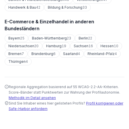
Handwerk & Bau
42
Bildung & Forschung
33
E-Commerce & Einzelhandel
in anderen
Bundesländern
Bayern
25
Baden-Württemberg
23
Berlin
22
Niedersachsen
20
Hamburg
19
Sachsen
16
Hessen
10
Bremen
7
Brandenburg
6
Saarland
4
Rheinland-Pfalz
4
Thüringen
4
Regionale Aggregation basierend auf 55 WCAG-2.2-AA-Kriterien.
Score-Bänder statt Punktwerten zur Wahrung der Profilautonomie.
Methodik im Detail ansehen
Sind Sie Inhaber eines hier gelisteten Profils?
Profil korrigieren oder
Safe-Harbor anfordern