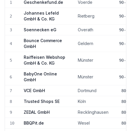
Geschenkefund.de
Voerde
1
90-10
Johannes Lefeld
Rietberg
2
90-10
GmbH & Co. KG
Soennecken eG
Overath
3
90-10
Bounce Commerce
Geldern
4
90-10
GmbH
Raiffeisen Webshop
Münster
5
90-10
GmbH & Co. KG
BabyOne Online
Münster
6
90-10
GmbH
VCE GmbH
Dortmund
7
80-8
Trusted Shops SE
Köln
8
80-8
ZEDAL GmbH
Recklinghausen
9
80-8
BBQPit.de
Wesel
10
80-8