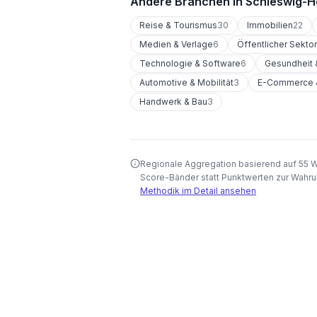
Andere Branchen in
Schleswig-H
Reise & Tourismus
30
Immobilien
22
Medien & Verlage
6
Öffentlicher Sekto
Technologie & Software
6
Gesundheit 
Automotive & Mobilität
3
E-Commerce &
Handwerk & Bau
3
Regionale Aggregation basierend auf 55 
Score-Bänder statt Punktwerten zur Wahru
Methodik im Detail ansehen