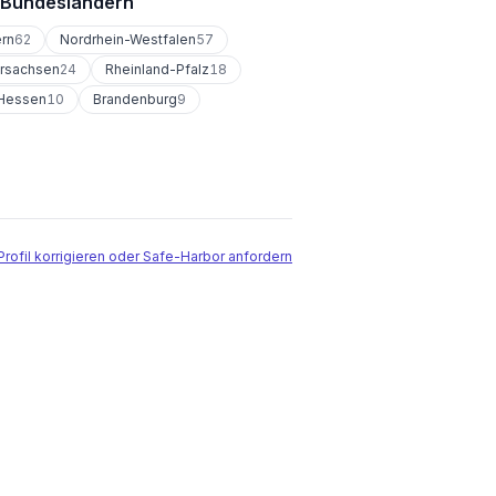
 Bundesländern
rn
62
Nordrhein-Westfalen
57
rsachsen
24
Rheinland-Pfalz
18
Hessen
10
Brandenburg
9
Profil korrigieren oder Safe-Harbor anfordern