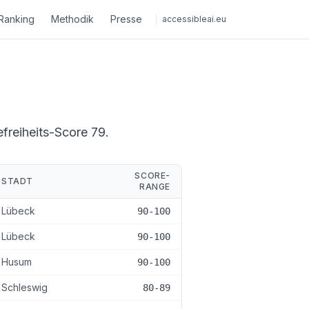
Ranking
Methodik
Presse
accessibleai.eu
efreiheits-Score 79.
SCORE-
STADT
RANGE
Lübeck
90-100
Lübeck
90-100
Husum
90-100
Schleswig
80-89