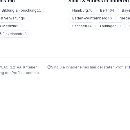
olstein
Sport & Fitness
in anderen
Bildung & Forschung
11
Hamburg
70
Berlin
64
Baye
r & Verwaltung
6
Baden-Württemberg
46
Niede
& Medizin
5
Sachsen
14
Thüringen
11
 Einzelhandel
3
WCAG-2.2-AA-Kriterien.
Sind Sie Inhaber eines hier gelisteten Profils?
ng der Profilautonomie.