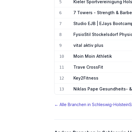
Kieler Sportvereinigung Hols
5
7 Towers - Strength & Barbe
6
Studio EJB | EJays Bootcam
7
FysioStil Stockelsdorf Physi
8
vital aktiv plus
9
Moin Moin Athletik
10
Trave CrossFit
11
Key2Fitness
12
Niklas Pape Gesundheits- & 
13
← Alle Branchen in
Schleswig-Holstein
S