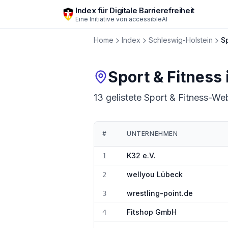
Zum Hauptinhalt springen
Index für Digitale Barrierefreiheit
Eine Initiative von
accessibleAI
Home
Index
Schleswig-Holstein
S
Sport & Fitness
13 gelistete Sport & Fitness-Web
#
UNTERNEHMEN
Ranking:
Sport & Fitness
in
Schleswig-Ho
K32 e.V.
1
wellyou Lübeck
2
wrestling-point.de
3
Fitshop GmbH
4