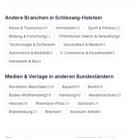
Andere Branchen in
Schleswig-Holstein
Reise & Tourismus
30
Immobilien
22
Sport & Fitness
13
Bildung & Forschung
11
Öffentlicher Sektor & Verwaltung
6
Technologie & Software
6
Gesundheit & Medizin
5
Automotive & Mobilität
3
E-Commerce & Einzelhandel
3
Handwerk & Bau
3
Medien & Verlage
in anderen Bundesländern
Nordrhein-Westfalen
106
Bayern
90
Berlin
69
Baden-Württemberg
59
Hamburg
48
Niedersachsen
32
Hessen
29
Rheinland-Pfalz
14
Sachsen
14
Brandenburg
10
Bremen
6
Sachsen-Anhalt
4