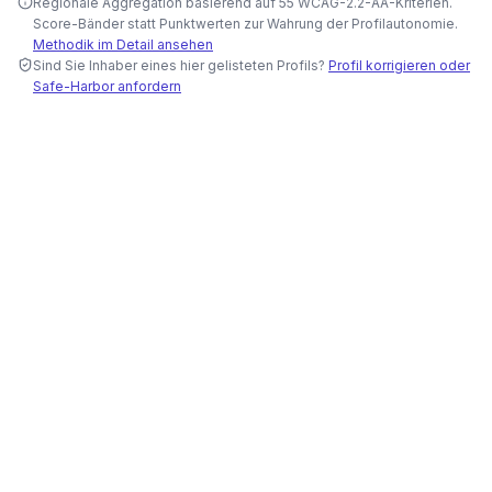
Regionale Aggregation basierend auf 55 WCAG-2.2-AA-Kriterien.
Score-Bänder statt Punktwerten zur Wahrung der Profilautonomie.
Methodik im Detail ansehen
Sind Sie Inhaber eines hier gelisteten Profils?
Profil korrigieren oder
Safe-Harbor anfordern