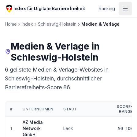
Zum Hauptinhalt springen
Index für Digitale Barrierefreiheit
Ranking
Home
Index
Schleswig-Holstein
Medien & Verlage
Medien & Verlage
in
Schleswig-Holstein
6 gelistete Medien & Verlage-Websites in
Schleswig-Holstein, durchschnittlicher
Barrierefreiheits-Score 86.
SCORE-
#
UNTERNEHMEN
STADT
RANGE
Ranking:
Medien & Verlage
in
Schleswig-Holstein
AZ Media
Network
Leck
1
90-100
GmbH