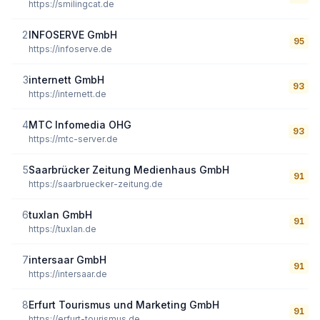
https://smilingcat.de
2
INFOSERVE GmbH
95
https://infoserve.de
3
internett GmbH
93
https://internett.de
4
MTC Infomedia OHG
93
https://mtc-server.de
5
Saarbrücker Zeitung Medienhaus GmbH
91
https://saarbruecker-zeitung.de
6
tuxlan GmbH
91
https://tuxlan.de
7
intersaar GmbH
91
https://intersaar.de
8
Erfurt Tourismus und Marketing GmbH
91
https://erfurt-tourismus.de