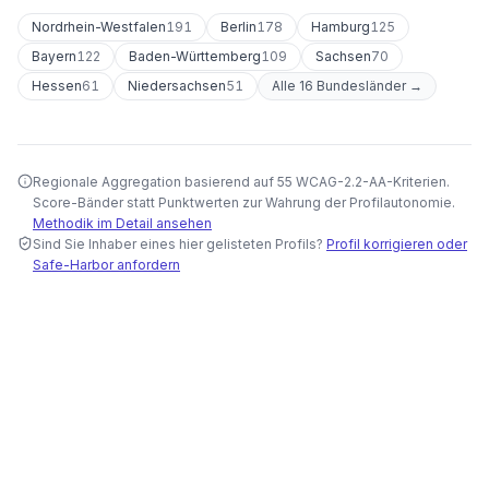
Nordrhein-Westfalen
191
Berlin
178
Hamburg
125
Bayern
122
Baden-Württemberg
109
Sachsen
70
Hessen
61
Niedersachsen
51
Alle 16 Bundesländer →
Regionale Aggregation basierend auf 55 WCAG-2.2-AA-Kriterien.
Score-Bänder statt Punktwerten zur Wahrung der Profilautonomie.
Methodik im Detail ansehen
Sind Sie Inhaber eines hier gelisteten Profils?
Profil korrigieren oder
Safe-Harbor anfordern