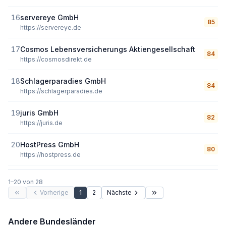
16
servereye GmbH
85
https://servereye.de
17
Cosmos Lebensversicherungs Aktiengesellschaft
84
https://cosmosdirekt.de
18
Schlagerparadies GmbH
84
https://schlagerparadies.de
19
juris GmbH
82
https://juris.de
20
HostPress GmbH
80
https://hostpress.de
1
–
20
von
28
Vorherige
1
2
Nächste
Andere Bundesländer