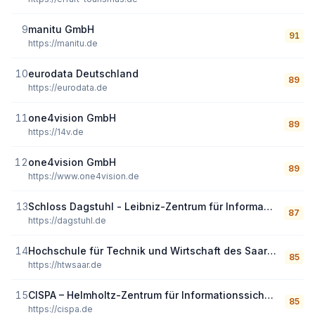
9
manitu GmbH
91
https://manitu.de
10
eurodata Deutschland
89
https://eurodata.de
11
one4vision GmbH
89
https://14v.de
12
one4vision GmbH
89
https://www.one4vision.de
13
Schloss Dagstuhl - Leibniz-Zentrum für Informatik GmbH
87
https://dagstuhl.de
14
Hochschule für Technik und Wirtschaft des Saarlandes
85
https://htwsaar.de
15
CISPA – Helmholtz-Zentrum für Informationssicherheit gGmbH
85
https://cispa.de