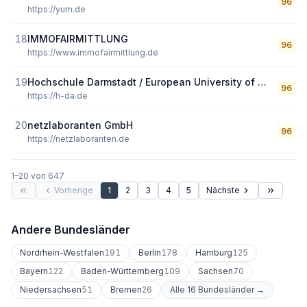
96
https://yum.de
18
IMMOFAIRMITTLUNG
96
https://www.immofairmittlung.de
19
Hochschule Darmstadt / European University of Technology
96
https://h-da.de
20
netzlaboranten GmbH
96
https://netzlaboranten.de
1
–
20
von
647
Vorherige
1
2
3
4
5
Nächste
Andere Bundesländer
Nordrhein-Westfalen
191
Berlin
178
Hamburg
125
Bayern
122
Baden-Württemberg
109
Sachsen
70
Niedersachsen
51
Bremen
26
Alle 16 Bundesländer →