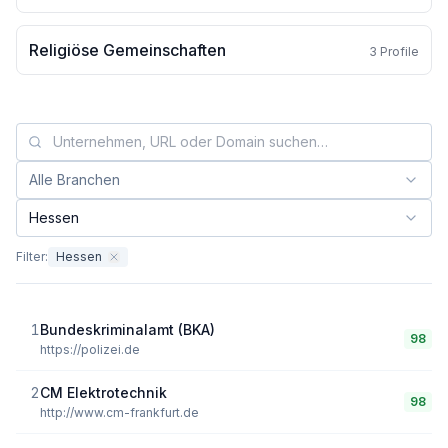
Religiöse Gemeinschaften
3
Profile
Alle Branchen
Branche filtern:
Hessen
Bundesland filtern:
Filter:
Hessen
1
Bundeskriminalamt (BKA)
98
https://polizei.de
2
CM Elektrotechnik
98
http://www.cm-frankfurt.de