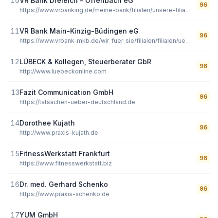
10
VR Bank Dreieich - Offenbach eG
96
https://www.vrbanking.de/meine-bank/filialen/unsere-filialen-in-der-uebersicht/sB-filiale_steinberg.html
11
VR Bank Main-Kinzig-Büdingen eG
96
https://www.vrbank-mkb.de/wir_fuer_sie/filialen/filialen/uebersicht-filialen/12611.html
12
LÜBECK & Kollegen, Steuerberater GbR
96
http://www.luebeckonline.com
13
Fazit Communication GmbH
96
https://tatsachen-ueber-deutschland.de
14
Dorothee Kujath
96
http://www.praxis-kujath.de
15
FitnessWerkstatt Frankfurt
96
https://www.fitnesswerkstatt.biz
16
Dr. med. Gerhard Schenko
96
https://www.praxis-schenko.de
17
YUM GmbH