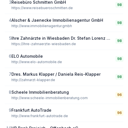
3
Reisebüro Schmitten GmbH
98
https://www.reisebueroschmitten.de
4
Alscher & Jaenecke Immobilienagentur GmbH
98
http://www.immobilienagentur.gmbh
5
Ihre Zahnärzte in Wiesbaden Dr. Stefan Lorenz & Kollegen
98
https://ihre-zahnaerzte-wiesbaden.de
6
ELO Automobile
98
http://www.elo-automobile.de
7
Dres. Markus Klapper / Daniela Reis-Klapper
98
http://zahnarzt-klapper.de
8
Scheele Immobilienberatung
96
http://www.scheele-immobilienberatung.com
9
Frankfurt AutoTrade
96
http://www.frankfurt-autotrade.de