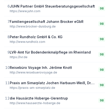
6
JUHN Partner GmbH Steuerberatungsgesellschaft
98
https://www.juhn.com
7
Familiengesellschaft Johann Brocker eGbR
98
http://www.brocker-duisburg.de
8
Peter Rundholz GmbH & Co. KG
98
http://www.rundholz.com
9
LVR-Amt für Bodendenkmalpflege im Rheinland
98
https://lvr.de
10
Reisebüro Voyage Inh. Jérôme Knott
98
http://www.reisebuerovoyage.de
11
Praxis am Simarplatz Jochen Harbaum-Weiß, Dr. med. Michael Albrecht
98
https://praxis-am-simarplatz.de
12
die Hausärzte Hoberge-Uerentrup
98
http://www.hausaerzte-hoberge.de