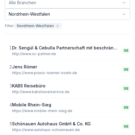
Alle Branchen
Branche filtern:
Nordrhein-Westfalen
Bundesland filtern:
Filter:
Nordrhein-Westfalen
1
Dr. Sengül & Cebulla Partnerschaft mit beschränkter Berufshaftung
98
http://www.sc-partner.de
2
Jens Römer
98
https://www.praxis-roemer-koeln.de
3
KABS Reisebüro
98
http://www.kabstravelservice.de
4
Mobile Rhein-Sieg
98
https://www.mobile-rhein-sieg.de
5
Schönauen Autohaus GmbH & Co. KG
98
https://www.autohaus-schoenauen.de