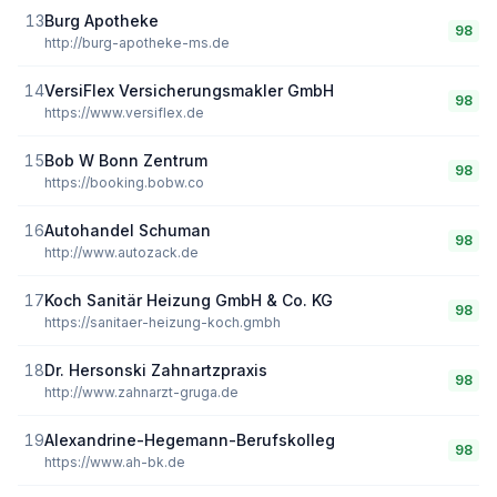
13
Burg Apotheke
98
http://burg-apotheke-ms.de
14
VersiFlex Versicherungsmakler GmbH
98
https://www.versiflex.de
15
Bob W Bonn Zentrum
98
https://booking.bobw.co
16
Autohandel Schuman
98
http://www.autozack.de
17
Koch Sanitär Heizung GmbH & Co. KG
98
https://sanitaer-heizung-koch.gmbh
18
Dr. Hersonski Zahnartzpraxis
98
http://www.zahnarzt-gruga.de
19
Alexandrine-Hegemann-Berufskolleg
98
https://www.ah-bk.de