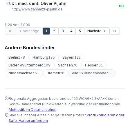
20
Dr. med. dent. Oliver Pijahn
98
http://www.zahnarzt-pijahn.de
1
–
20
von
2.800
Vorherige
1
2
3
4
5
Nächste
Andere Bundesländer
Berlin
178
Hamburg
125
Bayern
122
Baden-Württemberg
109
Sachsen
70
Hessen
61
Niedersachsen
51
Bremen
26
Alle 16 Bundesländer →
Regionale Aggregation basierend auf 55 WCAG-2.2-AA-Kriterien.
Score-Bänder statt Punktwerten zur Wahrung der Profilautonomie.
Methodik im Detail ansehen
Sind Sie Inhaber eines hier gelisteten Profils?
Profil korrigieren oder
Safe-Harbor anfordern