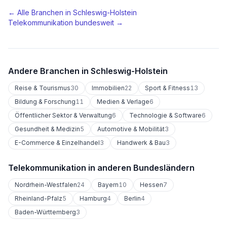
← Alle Branchen in
Schleswig-Holstein
Telekommunikation
bundesweit →
Andere Branchen in
Schleswig-Holstein
Reise & Tourismus
30
Immobilien
22
Sport & Fitness
13
Bildung & Forschung
11
Medien & Verlage
6
Öffentlicher Sektor & Verwaltung
6
Technologie & Software
6
Gesundheit & Medizin
5
Automotive & Mobilität
3
E-Commerce & Einzelhandel
3
Handwerk & Bau
3
Telekommunikation
in anderen Bundesländern
Nordrhein-Westfalen
24
Bayern
10
Hessen
7
Rheinland-Pfalz
5
Hamburg
4
Berlin
4
Baden-Württemberg
3