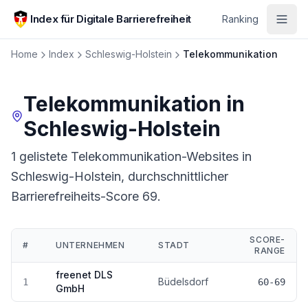
Zum Hauptinhalt springen
Index für Digitale Barrierefreiheit
Ranking
Home
Index
Schleswig-Holstein
Telekommunikation
Telekommunikation
in
Schleswig-Holstein
1 gelistete Telekommunikation-Websites in
Schleswig-Holstein, durchschnittlicher
Barrierefreiheits-Score 69.
SCORE-
#
UNTERNEHMEN
STADT
RANGE
Ranking:
Telekommunikation
in
Schleswig-Holstein
freenet DLS
Büdelsdorf
1
60-69
GmbH